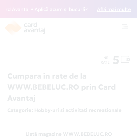
d Avantaj • Aplică acum și bucură-te de acces gratuit la lo
Află mai multe
Toggl
navig
5
NR.
RATE
Cumpara in rate de la
WWW.BEBELUC.RO prin Card
Avantaj
Categorie
: Hobby-uri si activitati recreationale
Listă magazine WWW.BEBELUC.RO