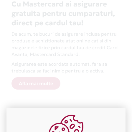
Cu Mastercard ai asigurare
gratuita pentru cumparaturi,
direct pe cardul tau!
De acum, te bucuri de asigurare inclusa pentru
produsele achizitionate atat online cat si din
magazinele fizice prin cardul tau de credit Card
Avantaj Mastercard Standard.
Asigurarea este acordata automat, fara sa
trebuiasca sa faci nimic pentru a o activa.
Afla mai multe
Aceasta lista este actualizata periodic cu informatiile
primite de la fiecare comerciant partener Card Avantaj.
Ne cerem scuze pentru eventualele erori aparute
independent de vointa noastra.