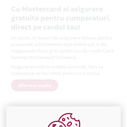
Cu Mastercard ai asigurare
gratuita pentru cumparaturi,
direct pe cardul tau!
De acum, te bucuri de asigurare inclusa pentru
produsele achizitionate atat online cat si din
magazinele fizice prin cardul tau de credit Card
Avantaj Mastercard Standard.
Asigurarea este acordata automat, fara sa
trebuiasca sa faci nimic pentru a o activa.
Afla mai multe
Aceasta lista este actualizata periodic cu informatiile
primite de la fiecare comerciant partener Card Avantaj.
Ne cerem scuze pentru eventualele erori aparute