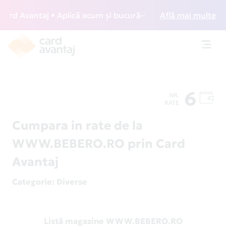
rd Avantaj • Aplică acum și bucură-te de acces gratuit la l
Află mai multe
Toggl
navig
6
NR.
RATE
Cumpara in rate de la
WWW.BEBERO.RO prin Card
Avantaj
Categorie
: Diverse
Listă magazine WWW.BEBERO.RO