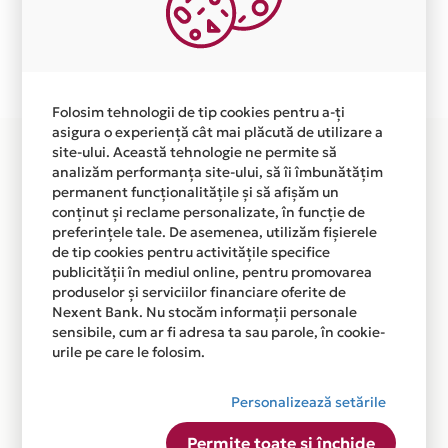
independent de vointa noastra.
Plata in 6 rate fara dobanda prin Card Avantaj este
disponibila in magazinul online WWW.BEBERO.RO din
lista.
Folosim tehnologii de tip cookies pentru a-ți
asigura o experiență cât mai plăcută de utilizare a
site-ului. Această tehnologie ne permite să
analizăm performanța site-ului, să îi îmbunătățim
permanent funcționalitățile și să afișăm un
conținut și reclame personalizate, în funcție de
preferințele tale. De asemenea, utilizăm fișierele
de tip cookies pentru activitățile specifice
publicității în mediul online, pentru promovarea
produselor și serviciilor financiare oferite de
Nexent Bank. Nu stocăm informații personale
sensibile, cum ar fi adresa ta sau parole, în cookie-
urile pe care le folosim.
Personalizează setările
Permite toate și închide