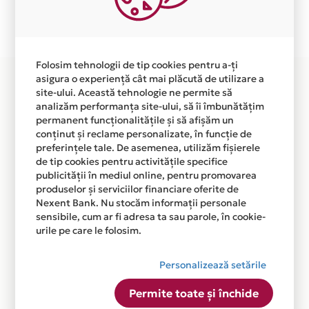
Plata in 12 rate fara dobanda prin Card Avantaj este
disponibila in magazinul online WWW.BEDFACTORY.RO
din lista.
Folosim tehnologii de tip cookies pentru a-ți
asigura o experiență cât mai plăcută de utilizare a
site-ului. Această tehnologie ne permite să
analizăm performanța site-ului, să îi îmbunătățim
permanent funcționalitățile și să afișăm un
conținut și reclame personalizate, în funcție de
preferințele tale. De asemenea, utilizăm fișierele
de tip cookies pentru activitățile specifice
publicității în mediul online, pentru promovarea
produselor și serviciilor financiare oferite de
Nexent Bank. Nu stocăm informații personale
sensibile, cum ar fi adresa ta sau parole, în cookie-
urile pe care le folosim.
Personalizează setările
Permite toate și închide