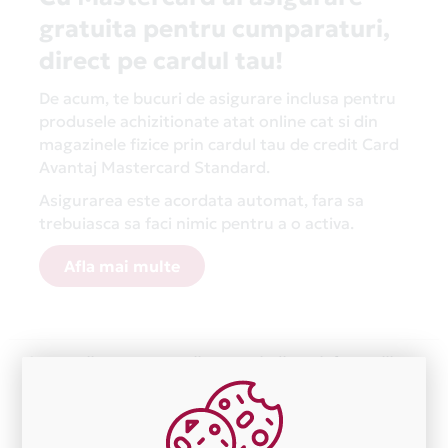
gratuita pentru cumparaturi,
direct pe cardul tau!
De acum, te bucuri de asigurare inclusa pentru
produsele achizitionate atat online cat si din
magazinele fizice prin cardul tau de credit Card
Avantaj Mastercard Standard.
Asigurarea este acordata automat, fara sa
trebuiasca sa faci nimic pentru a o activa.
Afla mai multe
Aceasta lista este actualizata periodic cu informatiile
primite de la fiecare comerciant partener Card Avantaj.
Ne cerem scuze pentru eventualele erori aparute
independent de vointa noastra.