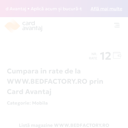
 Avantaj • Aplică acum și bucură-te de acces gratuit la lo
Află mai multe
Toggl
navig
12
NR.
RATE
Cumpara in rate de la
WWW.BEDFACTORY.RO prin
Card Avantaj
Categorie
: Mobila
Listă magazine WWW.BEDFACTORY.RO