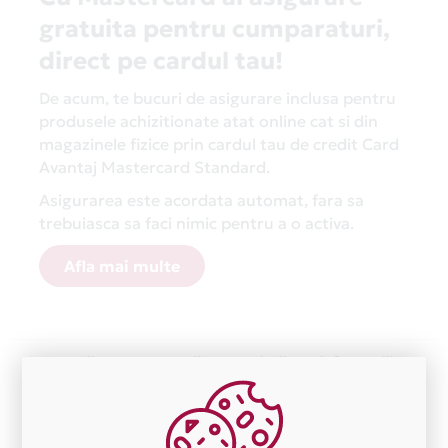
gratuita pentru cumparaturi,
direct pe cardul tau!
De acum, te bucuri de asigurare inclusa pentru
produsele achizitionate atat online cat si din
magazinele fizice prin cardul tau de credit Card
Avantaj Mastercard Standard.
Asigurarea este acordata automat, fara sa
trebuiasca sa faci nimic pentru a o activa.
Afla mai multe
Aceasta lista este actualizata periodic cu informatiile
primite de la fiecare comerciant partener Card Avantaj.
Ne cerem scuze pentru eventualele erori aparute
independent de vointa noastra.