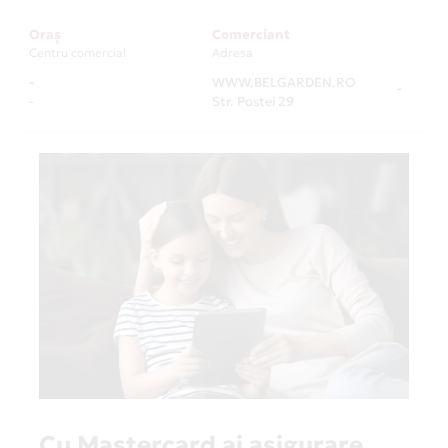
Oraș
Comerciant
Centru comercial
Adresa
-
WWW.BELGARDEN.RO
-
-
Str. Postei 29
Cu Mastercard ai asigurare