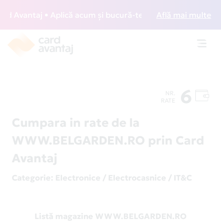
 Avantaj • Aplică acum și bucură-te de acces gratuit la lou
Află mai multe
Toggl
navig
6
NR.
RATE
Cumpara in rate de la
WWW.BELGARDEN.RO prin Card
Avantaj
Categorie
: Electronice / Electrocasnice / IT&C
Listă magazine WWW.BELGARDEN.RO