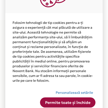
Plata in 6 rate fara dobanda prin Card Avantaj este
disponibila in magazinul online WWW.BELGARDEN.RO
din lista.
Folosim tehnologii de tip cookies pentru a-ți
asigura o experiență cât mai plăcută de utilizare a
site-ului. Această tehnologie ne permite să
analizăm performanța site-ului, să îi îmbunătățim
permanent funcționalitățile și să afișăm un
conținut și reclame personalizate, în funcție de
preferințele tale. De asemenea, utilizăm fișierele
de tip cookies pentru activitățile specifice
publicității în mediul online, pentru promovarea
produselor și serviciilor financiare oferite de
Nexent Bank. Nu stocăm informații personale
sensibile, cum ar fi adresa ta sau parole, în cookie-
urile pe care le folosim.
Personalizează setările
Permite toate și închide