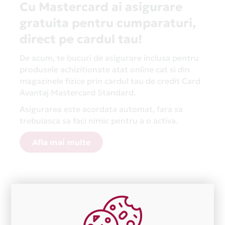
Cu Mastercard ai asigurare
gratuita pentru cumparaturi,
direct pe cardul tau!
De acum, te bucuri de asigurare inclusa pentru
produsele achizitionate atat online cat si din
magazinele fizice prin cardul tau de credit Card
Avantaj Mastercard Standard.
Asigurarea este acordata automat, fara sa
trebuiasca sa faci nimic pentru a o activa.
Afla mai multe
Aceasta lista este actualizata periodic cu informatiile
primite de la fiecare comerciant partener Card Avantaj.
Ne cerem scuze pentru eventualele erori aparute
independent de vointa noastra.