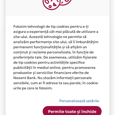
Plata in 6 rate fara dobanda prin Card Avantaj este
disponibila in magazinul online
WWW.BELLEASSISTANCE.RO din lista.
Folosim tehnologii de tip cookies pentru a-ți
asigura o experiență cât mai plăcută de utilizare a
site-ului. Această tehnologie ne permite să
analizăm performanța site-ului, să îi îmbunătățim
permanent funcționalitățile și să afișăm un
conținut și reclame personalizate, în funcție de
preferințele tale. De asemenea, utilizăm fișierele
de tip cookies pentru activitățile specifice
publicității în mediul online, pentru promovarea
produselor și serviciilor financiare oferite de
Nexent Bank. Nu stocăm informații personale
sensibile, cum ar fi adresa ta sau parole, în cookie-
urile pe care le folosim.
Personalizează setările
Permite toate și închide