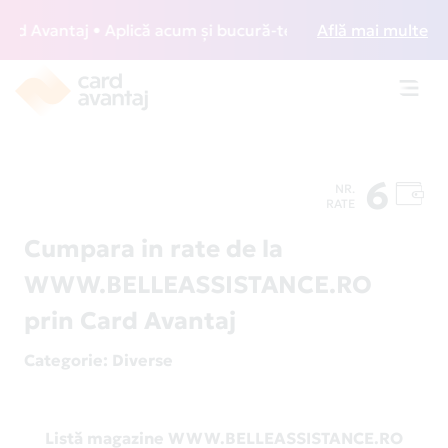
 Avantaj • Aplică acum și bucură-te de acces gratuit la lou
Află mai multe
Toggl
navig
6
NR.
RATE
Cumpara in rate de la
WWW.BELLEASSISTANCE.RO
prin Card Avantaj
Categorie
: Diverse
Listă magazine WWW.BELLEASSISTANCE.RO