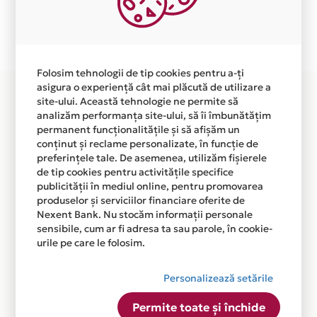
Plata in 12 rate fara dobanda prin Card Avantaj este
disponibila in magazinul online WWW.BESTROLL.RO din
lista.
Folosim tehnologii de tip cookies pentru a-ți
asigura o experiență cât mai plăcută de utilizare a
site-ului. Această tehnologie ne permite să
analizăm performanța site-ului, să îi îmbunătățim
permanent funcționalitățile și să afișăm un
conținut și reclame personalizate, în funcție de
preferințele tale. De asemenea, utilizăm fișierele
de tip cookies pentru activitățile specifice
publicității în mediul online, pentru promovarea
produselor și serviciilor financiare oferite de
Nexent Bank. Nu stocăm informații personale
sensibile, cum ar fi adresa ta sau parole, în cookie-
urile pe care le folosim.
Personalizează setările
Permite toate și închide