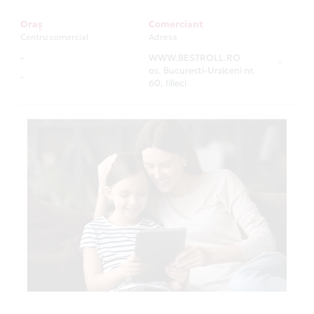
Oraș
Comerciant
Centru comercial
Adresa
-
WWW.BESTROLL.RO
-
os. Bucuresti-Urziceni nr.
-
60, Iilieci