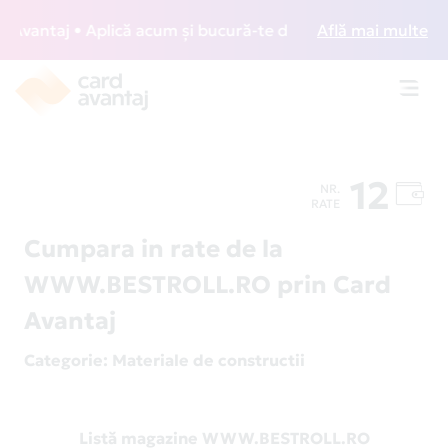
vantaj • Aplică acum și bucură-te de acces gratuit la loung
Află mai multe
Toggl
navig
12
NR.
RATE
Cumpara in rate de la
WWW.BESTROLL.RO prin Card
Avantaj
Categorie
: Materiale de constructii
Listă magazine WWW.BESTROLL.RO