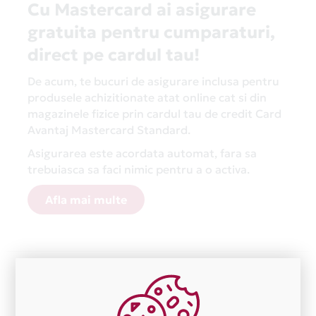
Cu Mastercard ai asigurare
gratuita pentru cumparaturi,
direct pe cardul tau!
De acum, te bucuri de asigurare inclusa pentru
produsele achizitionate atat online cat si din
magazinele fizice prin cardul tau de credit Card
Avantaj Mastercard Standard.
Asigurarea este acordata automat, fara sa
trebuiasca sa faci nimic pentru a o activa.
Afla mai multe
Aceasta lista este actualizata periodic cu informatiile
primite de la fiecare comerciant partener Card Avantaj.
Ne cerem scuze pentru eventualele erori aparute
independent de vointa noastra.