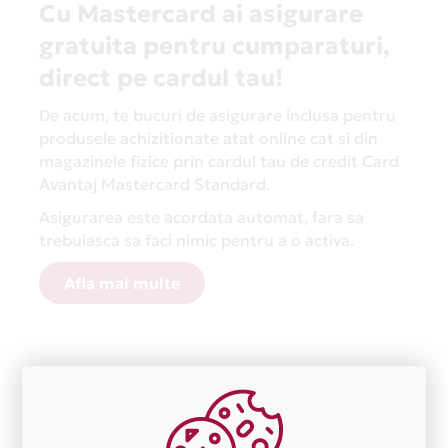
Cu Mastercard ai asigurare
gratuita pentru cumparaturi,
direct pe cardul tau!
De acum, te bucuri de asigurare inclusa pentru
produsele achizitionate atat online cat si din
magazinele fizice prin cardul tau de credit Card
Avantaj Mastercard Standard.
Asigurarea este acordata automat, fara sa
trebuiasca sa faci nimic pentru a o activa.
Afla mai multe
Aceasta lista este actualizata periodic cu informatiile
primite de la fiecare comerciant partener Card Avantaj.
Ne cerem scuze pentru eventualele erori aparute
independent de vointa noastra.