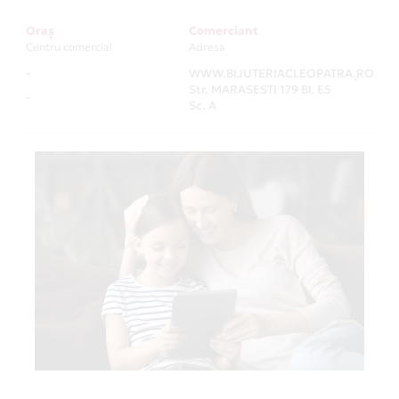
Oraș
Comerciant
Centru comercial
Adresa
-
WWW.BIJUTERIACLEOPATRA.RO
-
Str. MARASESTI 179 Bl. E5
-
Sc. A