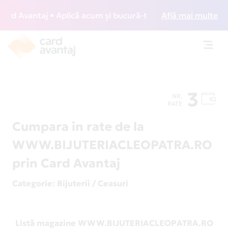
d Avantaj • Aplică acum și bucură-te de acces gratuit la lo
Află mai multe
Toggl
navig
3
NR.
RATE
Cumpara in rate de la
WWW.BIJUTERIACLEOPATRA.RO
prin Card Avantaj
Categorie
: Bijuterii / Ceasuri
Listă magazine WWW.BIJUTERIACLEOPATRA.RO