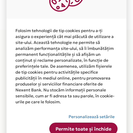
Plata in 3 rate fara dobanda prin Card Avantaj este
disponibila in magazinul online
WWW.BIJUTERIACLEOPATRA.RO din lista.
Folosim tehnologii de tip cookies pentru a-ți
asigura o experiență cât mai plăcută de utilizare a
site-ului. Această tehnologie ne permite să
analizăm performanța site-ului, să îi îmbunătățim
permanent funcționalitățile și să afișăm un
conținut și reclame personalizate, în funcție de
preferințele tale. De asemenea, utilizăm fișierele
de tip cookies pentru activitățile specifice
publicității în mediul online, pentru promovarea
produselor și serviciilor financiare oferite de
Nexent Bank. Nu stocăm informații personale
sensibile, cum ar fi adresa ta sau parole, în cookie-
urile pe care le folosim.
Personalizează setările
Permite toate și închide