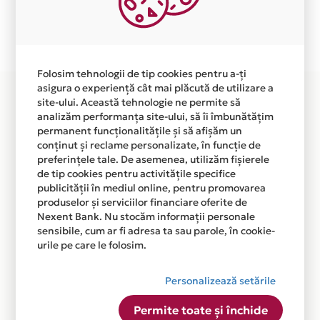
Plata in 6 rate fara dobanda prin Card Avantaj este
disponibila in magazinul online WWW.BIKESHOW.RO
din lista.
Folosim tehnologii de tip cookies pentru a-ți
asigura o experiență cât mai plăcută de utilizare a
site-ului. Această tehnologie ne permite să
analizăm performanța site-ului, să îi îmbunătățim
permanent funcționalitățile și să afișăm un
conținut și reclame personalizate, în funcție de
preferințele tale. De asemenea, utilizăm fișierele
de tip cookies pentru activitățile specifice
publicității în mediul online, pentru promovarea
produselor și serviciilor financiare oferite de
Nexent Bank. Nu stocăm informații personale
sensibile, cum ar fi adresa ta sau parole, în cookie-
urile pe care le folosim.
Personalizează setările
Permite toate și închide