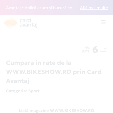
Avantaj • Aplică acum și bucură-te de acces gratuit la loun
Află mai multe
Toggl
navig
6
NR.
RATE
Cumpara in rate de la
WWW.BIKESHOW.RO prin Card
Avantaj
Categorie
: Sport
Listă magazine WWW.BIKESHOW.RO