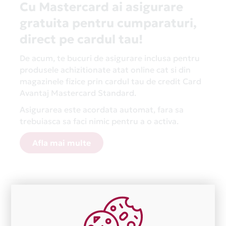
Cu Mastercard ai asigurare
gratuita pentru cumparaturi,
direct pe cardul tau!
De acum, te bucuri de asigurare inclusa pentru
produsele achizitionate atat online cat si din
magazinele fizice prin cardul tau de credit Card
Avantaj Mastercard Standard.
Asigurarea este acordata automat, fara sa
trebuiasca sa faci nimic pentru a o activa.
Afla mai multe
Aceasta lista este actualizata periodic cu informatiile
primite de la fiecare comerciant partener Card Avantaj.
Ne cerem scuze pentru eventualele erori aparute
independent de vointa noastra.