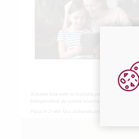
Aceasta lista este actualizata periodic cu inform
independent de vointa noastra.
Plata in 2 rate fara dobanda prin Card Avantaj e