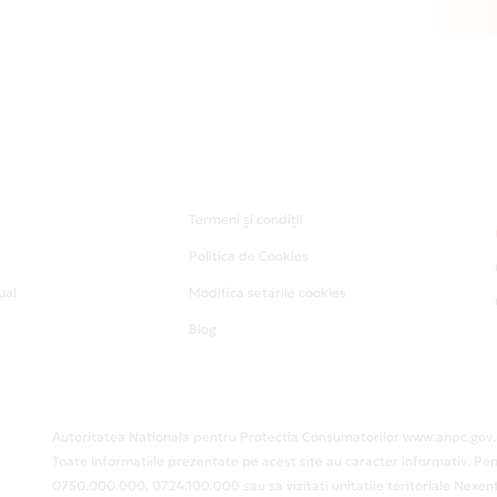
Termeni și condiții
Politica de Cookies
ual
Modifica setarile cookies
Blog
Autoritatea Nationala pentru Protectia Consumatorilor www.anpc.gov.
Toate informatiile prezentate pe acest site au caracter informativ. Pen
0750.000.000, 0724.100.000 sau sa vizitati unitatile teritoriale Nex