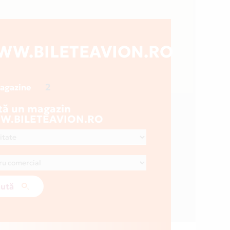
W.BILETEAVION.RO
2
magazine
tă un magazin
.BILETEAVION.RO
ută