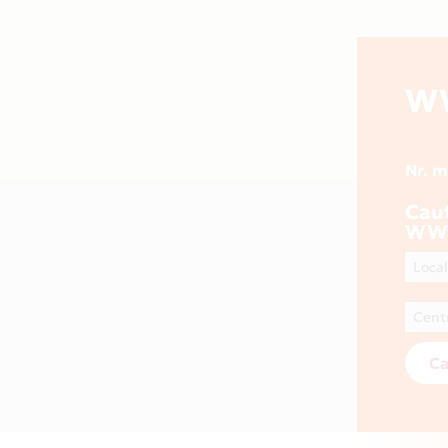
WW
Nr. 
Cau
WWW
Ca