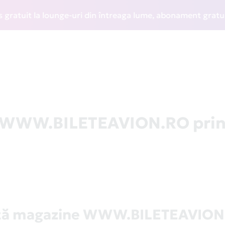
uit la lounge-uri din întreaga lume, abonament gratuit la W
la WWW.BILETEAVION.RO pri
stă magazine WWW.BILETEAVION