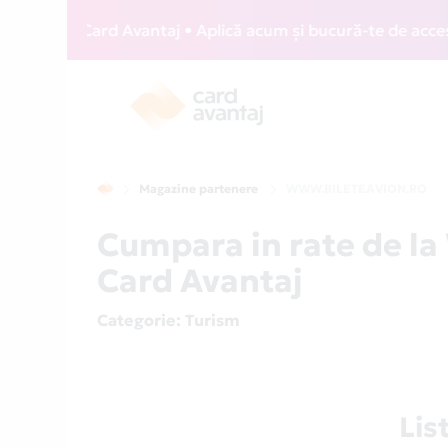
 WIZZ Card Avantaj • Aplică acum și bucură-te de acces grat
Magazine partenere
WWW.BILETEAVION.RO
Cumpara in rate de 
Card Avantaj
Categorie
: Turism
Li