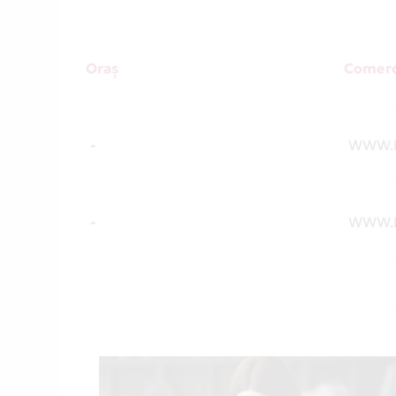
Oraș
Comerc
-
WWW.B
-
WWW.B