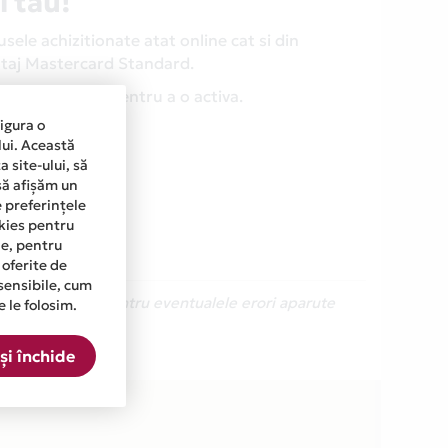
l tau!
ele achizitionate atat online cat si din
antaj Mastercard Standard.
 sa faci nimic pentru a o activa.
sigura o
lui. Această
 site-ului, să
să afișăm un
e preferințele
okies pentru
ine, pentru
 oferite de
sensibile, cum
Ne cerem scuze pentru eventualele erori aparute
e le folosim.
și închide
sta.