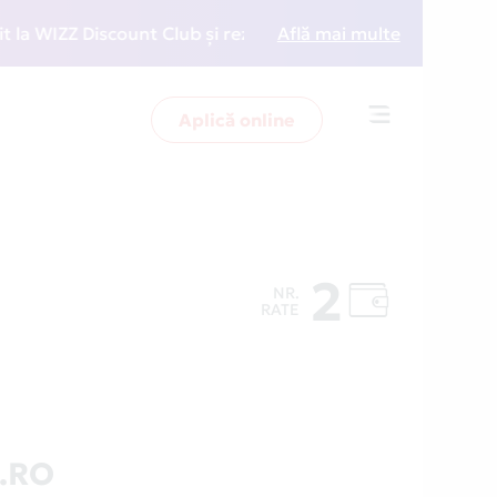
IZZ Discount Club și rezervări la preț redus
Află mai multe
• Zboar
Aplică online
Toggle
navigation
n
2
NR.
RATE
.RO