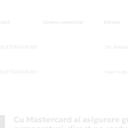
iant
Centru comercial
Adresa
ILETEAVION.RO
-
Str. Baldo
ILETEAVION.RO
-
Ioan Voda 
Cu Mastercard ai asigurare g