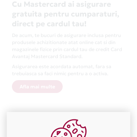
Cu Mastercard ai asigurare
gratuita pentru cumparaturi,
direct pe cardul tau!
De acum, te bucuri de asigurare inclusa pentru
produsele achizitionate atat online cat si din
magazinele fizice prin cardul tau de credit Card
Avantaj Mastercard Standard.
Asigurarea este acordata automat, fara sa
trebuiasca sa faci nimic pentru a o activa.
Afla mai multe
Aceasta lista este actualizata periodic cu informatiile
primite de la fiecare comerciant partener Card Avantaj.
Ne cerem scuze pentru eventualele erori aparute
independent de vointa noastra.