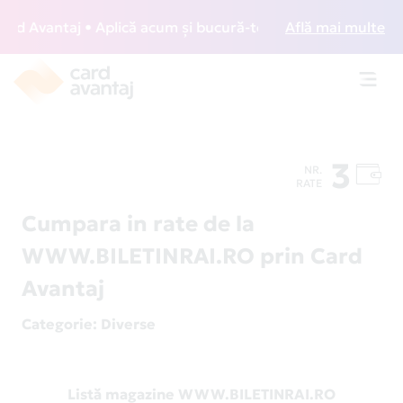
 Avantaj • Aplică acum și bucură-te de acces gratuit la lo
Află mai multe
Toggl
navig
3
NR.
RATE
Cumpara in rate de la
WWW.BILETINRAI.RO prin Card
Avantaj
Categorie
: Diverse
Listă magazine WWW.BILETINRAI.RO