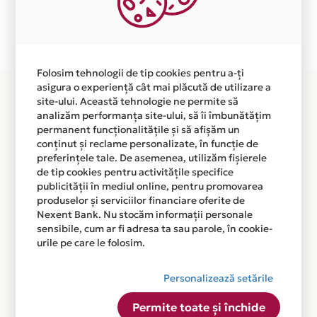
Plata in 3 rate fara dobanda prin Card Avantaj este
disponibila in magazinul online WWW.BILETINRAI.RO
din lista.
Folosim tehnologii de tip cookies pentru a-ți
asigura o experiență cât mai plăcută de utilizare a
site-ului. Această tehnologie ne permite să
analizăm performanța site-ului, să îi îmbunătățim
permanent funcționalitățile și să afișăm un
conținut și reclame personalizate, în funcție de
preferințele tale. De asemenea, utilizăm fișierele
de tip cookies pentru activitățile specifice
publicității în mediul online, pentru promovarea
produselor și serviciilor financiare oferite de
Nexent Bank. Nu stocăm informații personale
sensibile, cum ar fi adresa ta sau parole, în cookie-
urile pe care le folosim.
Personalizează setările
Permite toate și închide