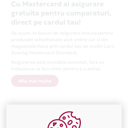
Cu Mastercard ai asigurare
gratuita pentru cumparaturi,
direct pe cardul tau!
De acum, te bucuri de asigurare inclusa pentru
produsele achizitionate atat online cat si din
magazinele fizice prin cardul tau de credit Card
Avantaj Mastercard Standard.
Asigurarea este acordata automat, fara sa
trebuiasca sa faci nimic pentru a o activa.
Afla mai multe
Aceasta lista este actualizata periodic cu informatiile
primite de la fiecare comerciant partener Card Avantaj.
Ne cerem scuze pentru eventualele erori aparute
independent de vointa noastra.