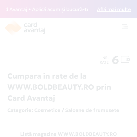
 Avantaj • Aplică acum și bucură-te de acces gratuit la lou
Află mai multe
Toggl
navig
6
NR.
RATE
Cumpara in rate de la
WWW.BOLDBEAUTY.RO prin
Card Avantaj
Categorie
: Cosmetice / Saloane de frumusete
Listă magazine WWW.BOLDBEAUTY.RO