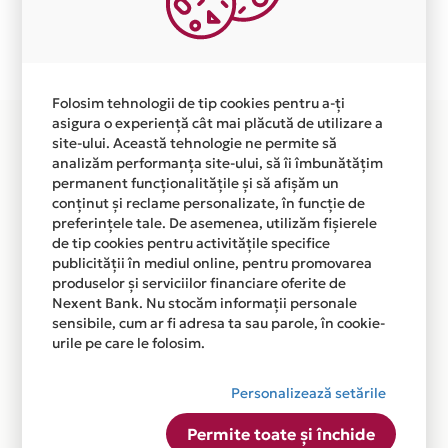
Plata in 6 rate fara dobanda prin Card Avantaj este
disponibila in magazinul online WWW.BOLDBEAUTY.RO
din lista.
Folosim tehnologii de tip cookies pentru a-ți
asigura o experiență cât mai plăcută de utilizare a
site-ului. Această tehnologie ne permite să
analizăm performanța site-ului, să îi îmbunătățim
permanent funcționalitățile și să afișăm un
conținut și reclame personalizate, în funcție de
preferințele tale. De asemenea, utilizăm fișierele
de tip cookies pentru activitățile specifice
publicității în mediul online, pentru promovarea
produselor și serviciilor financiare oferite de
Nexent Bank. Nu stocăm informații personale
sensibile, cum ar fi adresa ta sau parole, în cookie-
urile pe care le folosim.
Personalizează setările
Permite toate și închide