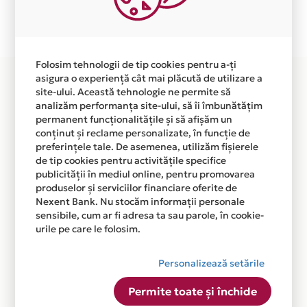
Plata in 6 rate fara dobanda prin Card Avantaj este
disponibila in magazinul online
WWW.BOOKS4BUSINESS.RO din lista.
Folosim tehnologii de tip cookies pentru a-ți
asigura o experiență cât mai plăcută de utilizare a
site-ului. Această tehnologie ne permite să
analizăm performanța site-ului, să îi îmbunătățim
permanent funcționalitățile și să afișăm un
conținut și reclame personalizate, în funcție de
preferințele tale. De asemenea, utilizăm fișierele
de tip cookies pentru activitățile specifice
publicității în mediul online, pentru promovarea
produselor și serviciilor financiare oferite de
Nexent Bank. Nu stocăm informații personale
sensibile, cum ar fi adresa ta sau parole, în cookie-
urile pe care le folosim.
Personalizează setările
Permite toate și închide