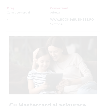
Oraș
Comerciant
Centru comercial
Adresa
-
WWW.BOOKS4BUSINESS.RO
-
-
Sector 4
Cu Mastercard ai asigurare