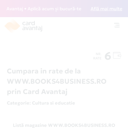
Avantaj • Aplică acum și bucură-te de acces gratuit la loun
Află mai multe
Toggl
navig
6
NR.
RATE
Cumpara in rate de la
WWW.BOOKS4BUSINESS.RO
prin Card Avantaj
Categorie
: Cultura si educatie
Listă magazine WWW.BOOKS4BUSINESS.RO