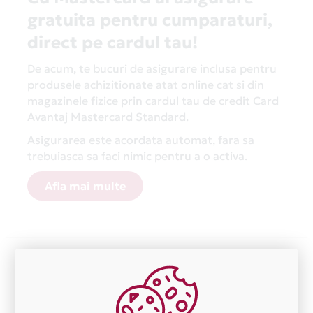
gratuita pentru cumparaturi,
direct pe cardul tau!
De acum, te bucuri de asigurare inclusa pentru
produsele achizitionate atat online cat si din
magazinele fizice prin cardul tau de credit Card
Avantaj Mastercard Standard.
Asigurarea este acordata automat, fara sa
trebuiasca sa faci nimic pentru a o activa.
Afla mai multe
Aceasta lista este actualizata periodic cu informatiile
primite de la fiecare comerciant partener Card Avantaj.
Ne cerem scuze pentru eventualele erori aparute
independent de vointa noastra.