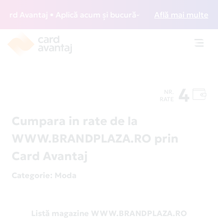
d Avantaj • Aplică acum și bucură-te de acces gratuit la l
Află mai multe
Toggl
navig
4
NR.
RATE
Cumpara in rate de la
WWW.BRANDPLAZA.RO prin
Card Avantaj
Categorie
: Moda
Listă magazine WWW.BRANDPLAZA.RO