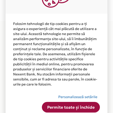
Plata in 4 rate fara dobanda prin Card Avantaj este
disponibila in magazinul online WWW.BRANDPLAZA.RO
din lista.
Folosim tehnologii de tip cookies pentru a-ți
asigura o experiență cât mai plăcută de utilizare a
site-ului. Această tehnologie ne permite să
analizăm performanța site-ului, să îi îmbunătățim
permanent funcționalitățile și să afișăm un
conținut și reclame personalizate, în funcție de
preferințele tale. De asemenea, utilizăm fișierele
de tip cookies pentru activitățile specifice
publicității în mediul online, pentru promovarea
produselor și serviciilor financiare oferite de
Nexent Bank. Nu stocăm informații personale
sensibile, cum ar fi adresa ta sau parole, în cookie-
urile pe care le folosim.
Personalizează setările
Permite toate și închide