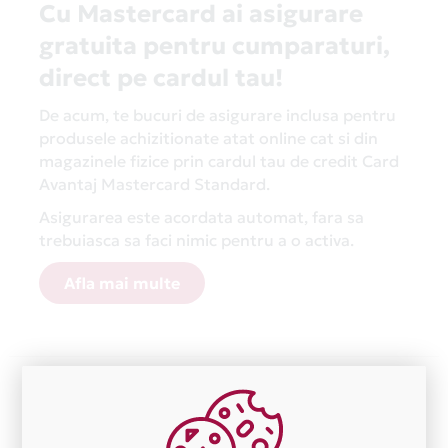
Cu Mastercard ai asigurare
gratuita pentru cumparaturi,
direct pe cardul tau!
De acum, te bucuri de asigurare inclusa pentru
produsele achizitionate atat online cat si din
magazinele fizice prin cardul tau de credit Card
Avantaj Mastercard Standard.
Asigurarea este acordata automat, fara sa
trebuiasca sa faci nimic pentru a o activa.
Afla mai multe
Aceasta lista este actualizata periodic cu informatiile
primite de la fiecare comerciant partener Card Avantaj.
Ne cerem scuze pentru eventualele erori aparute
independent de vointa noastra.