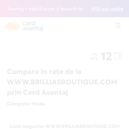
 Avantaj • Aplică acum și bucură-te de acces gratuit la lou
Află mai multe
Toggl
navig
12
NR.
RATE
Cumpara in rate de la
WWW.BRILLIASBOUTIQUE.COM
prin Card Avantaj
Categorie
: Moda
Listă magazine WWW.BRILLIASBOUTIQUE.COM