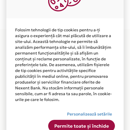
Plata in 12 rate fara dobanda prin Card Avantaj este
disponibila in magazinul online
WWW.BRILLIASBOUTIQUE.COM din lista.
Folosim tehnologii de tip cookies pentru a-ți
asigura o experiență cât mai plăcută de utilizare a
site-ului. Această tehnologie ne permite să
analizăm performanța site-ului, să îi îmbunătățim
permanent funcționalitățile și să afișăm un
conținut și reclame personalizate, în funcție de
preferințele tale. De asemenea, utilizăm fișierele
de tip cookies pentru activitățile specifice
publicității în mediul online, pentru promovarea
produselor și serviciilor financiare oferite de
Nexent Bank. Nu stocăm informații personale
sensibile, cum ar fi adresa ta sau parole, în cookie-
urile pe care le folosim.
Personalizează setările
Permite toate și închide