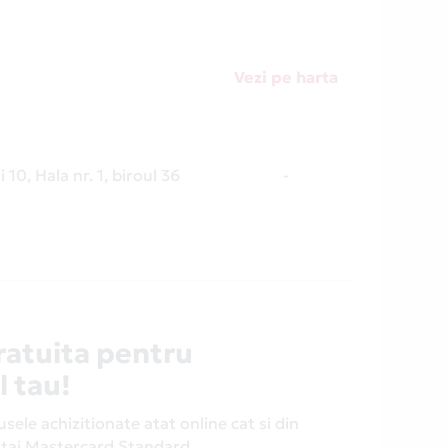
Vezi pe harta
i 10, Hala nr. 1, biroul 36
-
ratuita pentru
l tau!
ele achizitionate atat online cat si din
antaj Mastercard Standard.