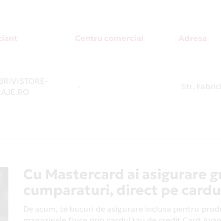
iant
Centru comercial
Adresa
RIVISTORE-
-
Str. Fabrici
AJE.RO
Cu Mastercard ai asigurare g
cumparaturi, direct pe cardu
De acum, te bucuri de asigurare inclusa pentru produs
magazinele fizice prin cardul tau de credit Card Av