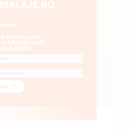
BALAJE.RO
1
magazine
tă un magazin
.BRIVISTORE-
ALAJE.RO
ută