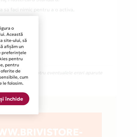
 sa faci nimic pentru a o activa.
sigura o
lui. Această
 site-ului, să
să afișăm un
e preferințele
okies pentru
ine, pentru
 oferite de
Ne cerem scuze pentru eventualele erori aparute
sensibile, cum
e le folosim.
E.RO din lista.
și închide
W.BRIVISTORE-