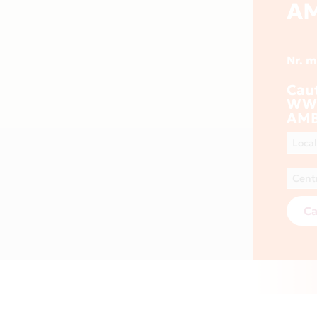
AM
Nr. 
Cau
WWW
AMB
Ca