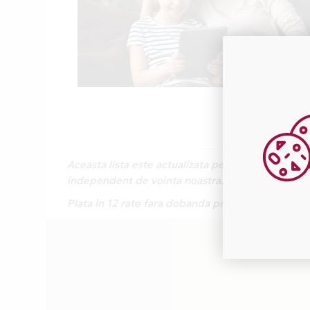
Aceasta lista este actualizata periodic cu inform
independent de vointa noastra.
Plata in 12 rate fara dobanda prin Card Avantaj