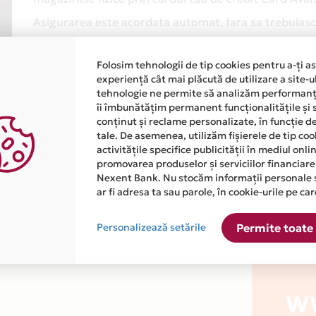
Asigurarea este acordata automat, fara sa trebuiasca
Afla mai multe
Folosim tehnologii de tip cookies pentru a-ți a
experiență cât mai plăcută de utilizare a site-u
tehnologie ne permite să analizăm performanța
îi îmbunătățim permanent funcționalitățile și 
conținut și reclame personalizate, în funcție d
tale. De asemenea, utilizăm fișierele de tip co
activitățile specifice publicității în mediul onl
promovarea produselor și serviciilor financiare
atiile primite de la fiecare comerciant partener Card Avantaj. 
Nexent Bank. Nu stocăm informații personale 
ar fi adresa ta sau parole, în cookie-urile pe car
 este disponibila in magazinul online WWW.BRIVISTORE-AMBALAJ
Personalizează setările
Permite toate 
WW