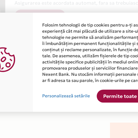
Asigurarea este acordata automat, fara sa trebuiasca
Afla mai multe
Folosim tehnologii de tip cookies pentru a-ți a
experiență cât mai plăcută de utilizare a site-u
tehnologie ne permite să analizăm performanța
îi îmbunătățim permanent funcționalitățile și 
conținut și reclame personalizate, în funcție d
tale. De asemenea, utilizăm fișierele de tip co
activitățile specifice publicității în mediul onl
atiile primite de la fiecare comerciant partener Card Avantaj. 
promovarea produselor și serviciilor financiare
Nexent Bank. Nu stocăm informații personale 
ar fi adresa ta sau parole, în cookie-urile pe car
este disponibila in magazinul online WWW.BUENOBIA.RO din lista
Personalizează setările
Permite toate 