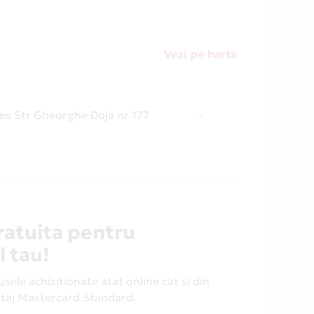
Vezi pe harta
es Str Gheorghe Doja nr 177
-
ratuita pentru
l tau!
ele achizitionate atat online cat si din
antaj Mastercard Standard.