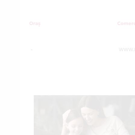
Oraș
Comerc
-
WWW.B