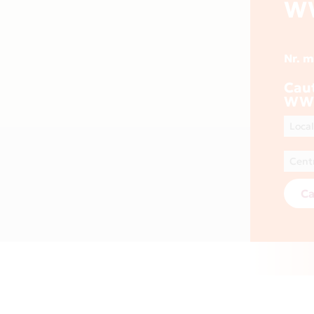
W
Nr. 
Cau
WW
Ca