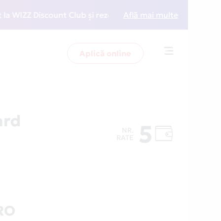
ZZ Discount Club și rezervări la preț redus
Află mai multe
• Zboară 
Aplică online
Toggle
navigation
ard
5
NR.
RATE
RO