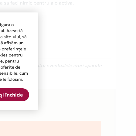
 sa faci nimic pentru a o activa.
sigura o
lui. Această
 site-ului, să
să afișăm un
e preferințele
okies pentru
ine, pentru
Ne cerem scuze pentru eventualele erori aparute
 oferite de
sensibile, cum
e le folosim.
.
și închide