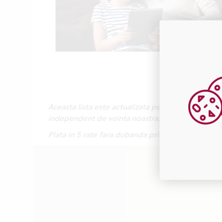
Aceasta lista este actualizata periodic cu inform
independent de vointa noastra.
Plata in 5 rate fara dobanda prin Card Avantaj 