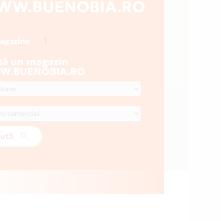
WW.BUENOBIA.RO
1
magazine
tă un magazin
W.BUENOBIA.RO
ută