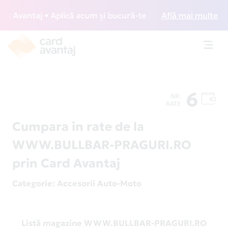
 Avantaj • Aplică acum și bucură-te de acces gratuit la lou
Află mai multe
Toggl
navig
6
NR.
RATE
Cumpara in rate de la
WWW.BULLBAR-PRAGURI.RO
prin Card Avantaj
Categorie
: Accesorii Auto-Moto
Listă magazine WWW.BULLBAR-PRAGURI.RO