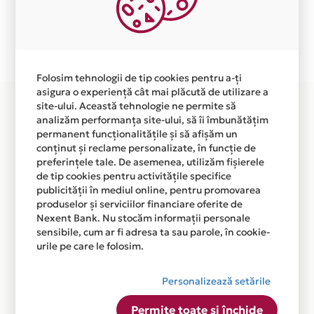
independent de vointa noastra.
Plata in 6 rate fara dobanda prin Card Avantaj este
disponibila in magazinul online WWW.BULLBAR-
PRAGURI.RO din lista.
Folosim tehnologii de tip cookies pentru a-ți
asigura o experiență cât mai plăcută de utilizare a
site-ului. Această tehnologie ne permite să
analizăm performanța site-ului, să îi îmbunătățim
permanent funcționalitățile și să afișăm un
conținut și reclame personalizate, în funcție de
preferințele tale. De asemenea, utilizăm fișierele
de tip cookies pentru activitățile specifice
publicității în mediul online, pentru promovarea
produselor și serviciilor financiare oferite de
Nexent Bank. Nu stocăm informații personale
sensibile, cum ar fi adresa ta sau parole, în cookie-
urile pe care le folosim.
Personalizează setările
Permite toate și închide