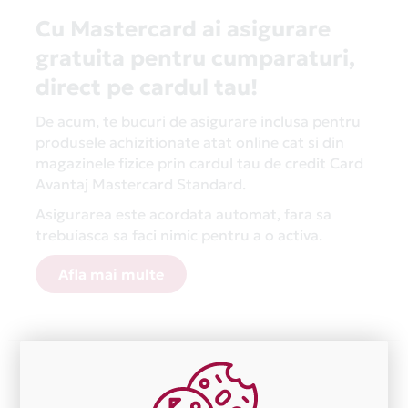
Cu Mastercard ai asigurare
gratuita pentru cumparaturi,
direct pe cardul tau!
De acum, te bucuri de asigurare inclusa pentru
produsele achizitionate atat online cat si din
magazinele fizice prin cardul tau de credit Card
Avantaj Mastercard Standard.
Asigurarea este acordata automat, fara sa
trebuiasca sa faci nimic pentru a o activa.
Afla mai multe
Aceasta lista este actualizata periodic cu informatiile
primite de la fiecare comerciant partener Card Avantaj.
Ne cerem scuze pentru eventualele erori aparute