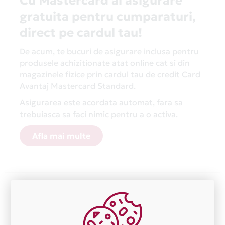
Cu Mastercard ai asigurare
gratuita pentru cumparaturi,
direct pe cardul tau!
De acum, te bucuri de asigurare inclusa pentru
produsele achizitionate atat online cat si din
magazinele fizice prin cardul tau de credit Card
Avantaj Mastercard Standard.
Asigurarea este acordata automat, fara sa
trebuiasca sa faci nimic pentru a o activa.
Afla mai multe
Aceasta lista este actualizata periodic cu informatiile
primite de la fiecare comerciant partener Card Avantaj.
Ne cerem scuze pentru eventualele erori aparute
independent de vointa noastra.