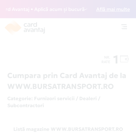
d Avantaj • Aplică acum și bucură-te de acces gratuit la lo
Află mai multe
Toggl
navig
1
NR.
RATE
Cumpara prin Card Avantaj de la
WWW.BURSATRANSPORT.RO
Categorie
: Furnizori servicii / Dealeri /
Subcontractori
Listă magazine WWW.BURSATRANSPORT.RO