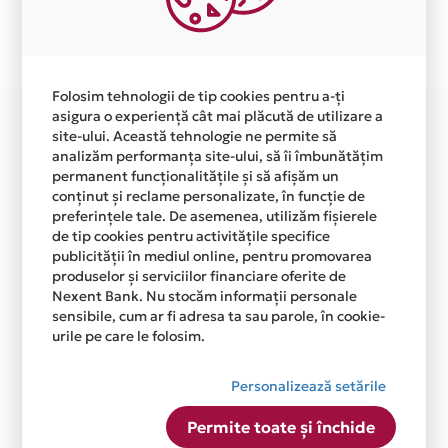
Plata in 1 rate fara dobanda prin Card Avantaj este
disponibila in magazinul online
WWW.BURSATRANSPORT.RO din lista.
Folosim tehnologii de tip cookies pentru a-ți
asigura o experiență cât mai plăcută de utilizare a
site-ului. Această tehnologie ne permite să
analizăm performanța site-ului, să îi îmbunătățim
permanent funcționalitățile și să afișăm un
conținut și reclame personalizate, în funcție de
preferințele tale. De asemenea, utilizăm fișierele
de tip cookies pentru activitățile specifice
publicității în mediul online, pentru promovarea
produselor și serviciilor financiare oferite de
Nexent Bank. Nu stocăm informații personale
sensibile, cum ar fi adresa ta sau parole, în cookie-
urile pe care le folosim.
Personalizează setările
Permite toate și închide