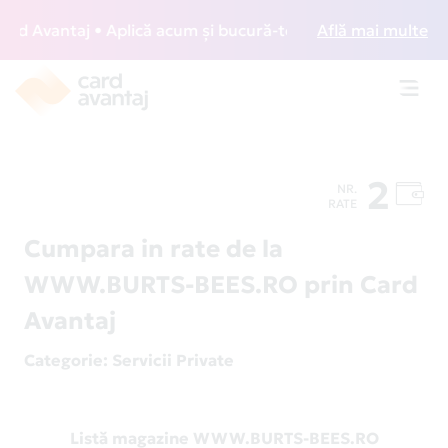
 Avantaj • Aplică acum și bucură-te de acces gratuit la lo
Află mai multe
Toggl
navig
2
NR.
RATE
Cumpara in rate de la
WWW.BURTS-BEES.RO prin Card
Avantaj
Categorie
: Servicii Private
Listă magazine WWW.BURTS-BEES.RO