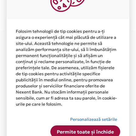
Plata in 2 rate fara dobanda prin Card Avantaj este
disponibila in magazinul online WWW.BURTS-BEES.RO
din lista.
Folosim tehnologii de tip cookies pentru a-ți
asigura o experiență cât mai plăcută de utilizare a
site-ului. Această tehnologie ne permite să
analizăm performanța site-ului, să îi îmbunătățim
permanent funcționalitățile și să afișăm un
conținut și reclame personalizate, în funcție de
preferințele tale. De asemenea, utilizăm fișierele
de tip cookies pentru activitățile specifice
publicității în mediul online, pentru promovarea
produselor și serviciilor financiare oferite de
Nexent Bank. Nu stocăm informații personale
sensibile, cum ar fi adresa ta sau parole, în cookie-
urile pe care le folosim.
Personalizează setările
Permite toate și închide