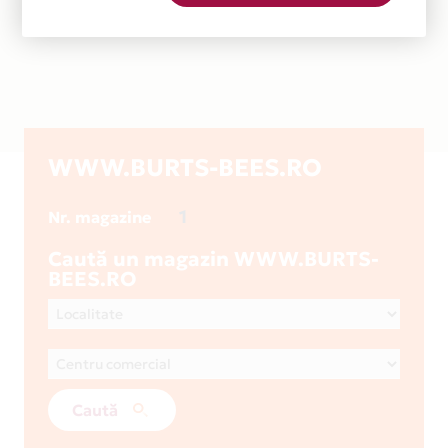
WWW.BURTS-BEES.RO
1
Nr. magazine
Caută un magazin WWW.BURTS-
BEES.RO
Caută