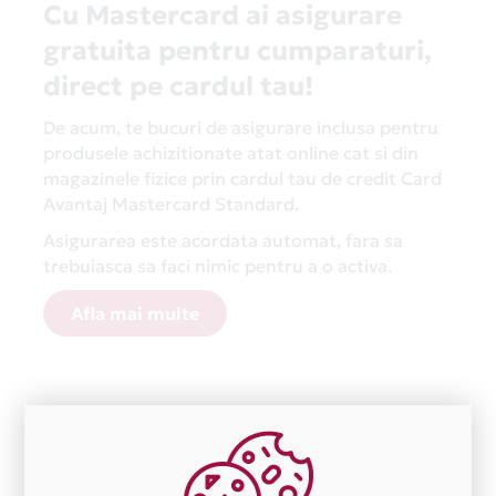
Cu Mastercard ai asigurare
gratuita pentru cumparaturi,
direct pe cardul tau!
De acum, te bucuri de asigurare inclusa pentru
produsele achizitionate atat online cat si din
magazinele fizice prin cardul tau de credit Card
Avantaj Mastercard Standard.
Asigurarea este acordata automat, fara sa
trebuiasca sa faci nimic pentru a o activa.
Afla mai multe
Aceasta lista este actualizata periodic cu informatiile
primite de la fiecare comerciant partener Card Avantaj.
Ne cerem scuze pentru eventualele erori aparute
independent de vointa noastra.