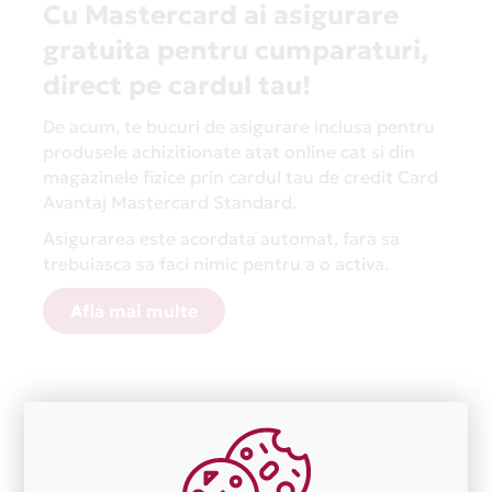
Cu Mastercard ai asigurare
gratuita pentru cumparaturi,
direct pe cardul tau!
De acum, te bucuri de asigurare inclusa pentru
produsele achizitionate atat online cat si din
magazinele fizice prin cardul tau de credit Card
Avantaj Mastercard Standard.
Asigurarea este acordata automat, fara sa
trebuiasca sa faci nimic pentru a o activa.
Afla mai multe
Aceasta lista este actualizata periodic cu informatiile
primite de la fiecare comerciant partener Card Avantaj.
Ne cerem scuze pentru eventualele erori aparute
independent de vointa noastra.