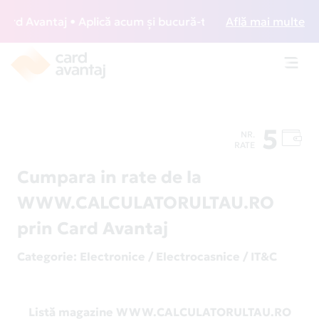
d Avantaj • Aplică acum și bucură-te de acces gratuit la lo
Află mai multe
Toggl
navig
5
NR.
RATE
Cumpara in rate de la
WWW.CALCULATORULTAU.RO
prin Card Avantaj
Categorie
: Electronice / Electrocasnice / IT&C
Listă magazine WWW.CALCULATORULTAU.RO