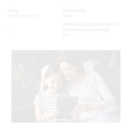
Oraș
Comerciant
Centru comercial
Adresa
-
WWW.CALCULATORULTAU.RO
-
Strada Erou Iancu Nicolae
-
Nr 1