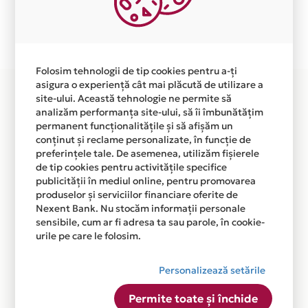
Plata in 5 rate fara dobanda prin Card Avantaj este
disponibila in magazinul online
WWW.CALCULATORULTAU.RO din lista.
Folosim tehnologii de tip cookies pentru a-ți
asigura o experiență cât mai plăcută de utilizare a
site-ului. Această tehnologie ne permite să
analizăm performanța site-ului, să îi îmbunătățim
permanent funcționalitățile și să afișăm un
conținut și reclame personalizate, în funcție de
preferințele tale. De asemenea, utilizăm fișierele
de tip cookies pentru activitățile specifice
publicității în mediul online, pentru promovarea
produselor și serviciilor financiare oferite de
Nexent Bank. Nu stocăm informații personale
sensibile, cum ar fi adresa ta sau parole, în cookie-
urile pe care le folosim.
Personalizează setările
Permite toate și închide