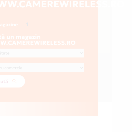
WW.CAMEREWIRELESS.RO
1
magazine
tă un magazin
W.CAMEREWIRELESS.RO
ută