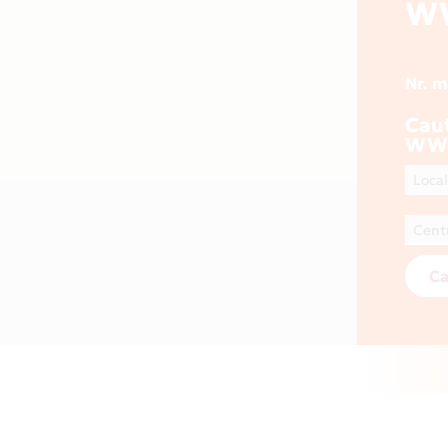
W
Nr. 
Cau
WW
Ca