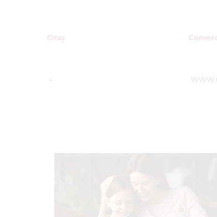
Oraș
Comerc
-
WWW.C