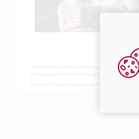
Aceasta lista este actualizata periodic cu inform
independent de vointa noastra.
Plata in 12 rate fara dobanda prin Card Avantaj