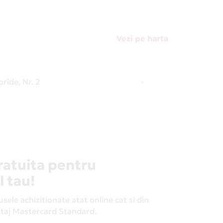
Vezi pe harta
ride, Nr. 2
-
ratuita pentru
l tau!
ele achizitionate atat online cat si din
antaj Mastercard Standard.