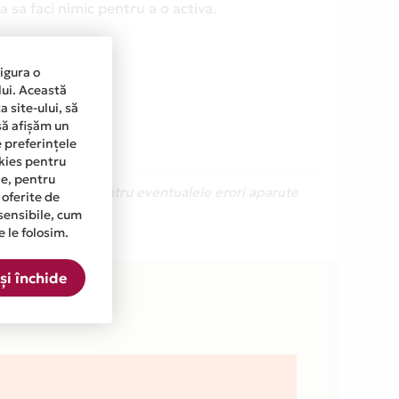
 sa faci nimic pentru a o activa.
sigura o
lui. Această
 site-ului, să
să afișăm un
e preferințele
okies pentru
ine, pentru
Ne cerem scuze pentru eventualele erori aparute
 oferite de
sensibile, cum
e le folosim.
din lista.
și închide