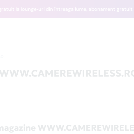
t la lounge-uri din întreaga lume, abonament gratuit la WIZ
RO
 la WWW.CAMEREWIRELESS.R
 magazine WWW.CAMEREWIREL