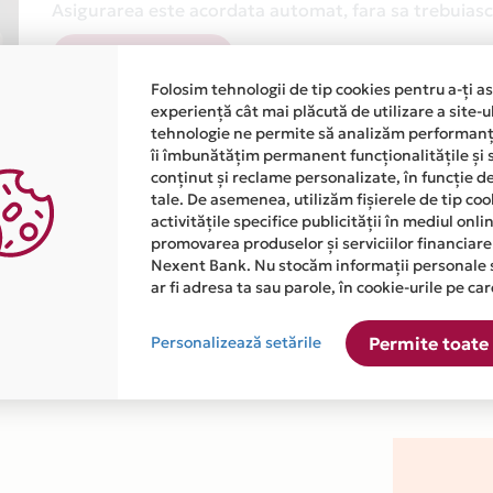
Asigurarea este acordata automat, fara sa trebuiasca
Afla mai multe
Folosim tehnologii de tip cookies pentru a-ți a
experiență cât mai plăcută de utilizare a site-u
tehnologie ne permite să analizăm performanța
îi îmbunătățim permanent funcționalitățile și 
conținut și reclame personalizate, în funcție d
tale. De asemenea, utilizăm fișierele de tip co
activitățile specifice publicității în mediul onl
atiile primite de la fiecare comerciant partener Card Avantaj. 
promovarea produselor și serviciilor financiare
Nexent Bank. Nu stocăm informații personale 
ar fi adresa ta sau parole, în cookie-urile pe car
 este disponibila in magazinul online WWW.CAMEREWIRELESS.RO 
Personalizează setările
Permite toate 