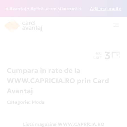
 Avantaj • Aplică acum și bucură-te de acces gratuit la lo
Află mai multe
Toggl
navig
3
NR.
RATE
Cumpara in rate de la
WWW.CAPRICIA.RO prin Card
Avantaj
Categorie
: Moda
Listă magazine WWW.CAPRICIA.RO