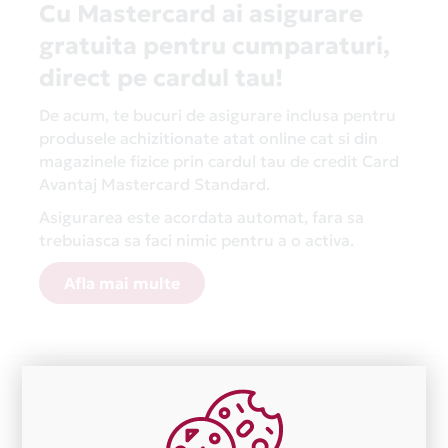
Cu Mastercard ai asigurare
gratuita pentru cumparaturi,
direct pe cardul tau!
De acum, te bucuri de asigurare inclusa pentru
produsele achizitionate atat online cat si din
magazinele fizice prin cardul tau de credit Card
Avantaj Mastercard Standard.
Asigurarea este acordata automat, fara sa
trebuiasca sa faci nimic pentru a o activa.
Afla mai multe
Aceasta lista este actualizata periodic cu informatiile
primite de la fiecare comerciant partener Card Avantaj.
Ne cerem scuze pentru eventualele erori aparute
independent de vointa noastra.