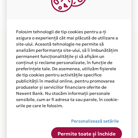
Plata in 3 rate fara dobanda prin Card Avantaj este
disponibila in magazinul online WWW.CAPRICIA.RO din
lista.
Folosim tehnologii de tip cookies pentru a-ți
asigura o experiență cât mai plăcută de utilizare a
site-ului. Această tehnologie ne permite să
analizăm performanța site-ului, să îi îmbunătățim
permanent funcționalitățile și să afișăm un
conținut și reclame personalizate, în funcție de
preferințele tale. De asemenea, utilizăm fișierele
de tip cookies pentru activitățile specifice
publicității în mediul online, pentru promovarea
produselor și serviciilor financiare oferite de
Nexent Bank. Nu stocăm informații personale
sensibile, cum ar fi adresa ta sau parole, în cookie-
urile pe care le folosim.
Personalizează setările
Permite toate și închide