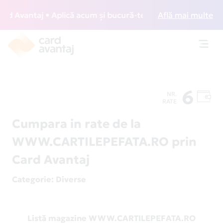
 Avantaj • Aplică acum și bucură-te de acces gratuit la lou
Află mai multe
Toggl
navig
6
NR.
RATE
Cumpara in rate de la
WWW.CARTILEPEFATA.RO prin
Card Avantaj
Categorie
: Diverse
Listă magazine WWW.CARTILEPEFATA.RO