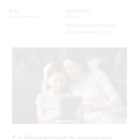
Oraș
Comerciant
Centru comercial
Adresa
-
WWW.CARTILEPEFATA.RO
-
-
Cluj-Napoca Lunii 11/28
Cu Mastercard ai asigurare