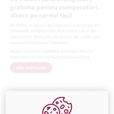
gratuita pentru cumparaturi,
direct pe cardul tau!
De acum, te bucuri de asigurare inclusa pentru
produsele achizitionate atat online cat si din
magazinele fizice prin cardul tau de credit Card
Avantaj Mastercard Standard.
Asigurarea este acordata automat, fara sa
trebuiasca sa faci nimic pentru a o activa.
Afla mai multe
Aceasta lista este actualizata periodic cu informatiile
primite de la fiecare comerciant partener Card Avantaj.
Ne cerem scuze pentru eventualele erori aparute
independent de vointa noastra.