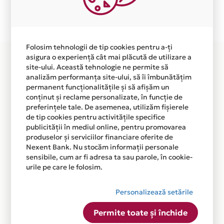
Plata in 6 rate fara dobanda prin Card Avantaj este
disponibila in magazinul online
WWW.CARTILEPEFATA.RO din lista.
Folosim tehnologii de tip cookies pentru a-ți
asigura o experiență cât mai plăcută de utilizare a
site-ului. Această tehnologie ne permite să
analizăm performanța site-ului, să îi îmbunătățim
permanent funcționalitățile și să afișăm un
conținut și reclame personalizate, în funcție de
preferințele tale. De asemenea, utilizăm fișierele
de tip cookies pentru activitățile specifice
publicității în mediul online, pentru promovarea
produselor și serviciilor financiare oferite de
Nexent Bank. Nu stocăm informații personale
sensibile, cum ar fi adresa ta sau parole, în cookie-
urile pe care le folosim.
Personalizează setările
Permite toate și închide