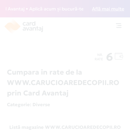
 Avantaj • Aplică acum și bucură-te de acces gratuit la lou
Află mai multe
Toggl
navig
6
NR.
RATE
Cumpara in rate de la
WWW.CARUCIOAREDECOPII.RO
prin Card Avantaj
Categorie
: Diverse
Listă magazine WWW.CARUCIOAREDECOPII.RO