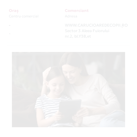
Oraș
Comerciant
Centru comercial
Adresa
-
WWW.CARUCIOAREDECOPII.RO
-
Sector 3 Aleea Fuiorului
-
nr.2, bl.Y3B,et