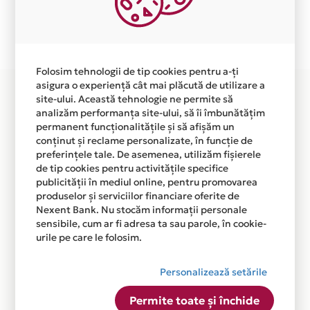
Plata in 6 rate fara dobanda prin Card Avantaj este
disponibila in magazinul online
WWW.CARUCIOAREDECOPII.RO din lista.
Folosim tehnologii de tip cookies pentru a-ți
asigura o experiență cât mai plăcută de utilizare a
site-ului. Această tehnologie ne permite să
analizăm performanța site-ului, să îi îmbunătățim
permanent funcționalitățile și să afișăm un
conținut și reclame personalizate, în funcție de
preferințele tale. De asemenea, utilizăm fișierele
de tip cookies pentru activitățile specifice
publicității în mediul online, pentru promovarea
produselor și serviciilor financiare oferite de
Nexent Bank. Nu stocăm informații personale
sensibile, cum ar fi adresa ta sau parole, în cookie-
urile pe care le folosim.
Personalizează setările
Permite toate și închide