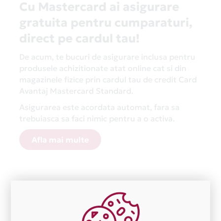
Cu Mastercard ai asigurare
gratuita pentru cumparaturi,
direct pe cardul tau!
De acum, te bucuri de asigurare inclusa pentru
produsele achizitionate atat online cat si din
magazinele fizice prin cardul tau de credit Card
Avantaj Mastercard Standard.
Asigurarea este acordata automat, fara sa
trebuiasca sa faci nimic pentru a o activa.
Afla mai multe
Aceasta lista este actualizata periodic cu informatiile
primite de la fiecare comerciant partener Card Avantaj.
Ne cerem scuze pentru eventualele erori aparute
independent de vointa noastra.