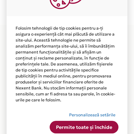
Plata in 6 rate fara dobanda prin Card Avantaj este
disponibila in magazinul online
WWW.CARUSELULCUVISE.RO din lista.
Folosim tehnologii de tip cookies pentru a-ți
asigura o experiență cât mai plăcută de utilizare a
site-ului. Această tehnologie ne permite să
analizăm performanța site-ului, să îi îmbunătățim
permanent funcționalitățile și să afișăm un
conținut și reclame personalizate, în funcție de
preferințele tale. De asemenea, utilizăm fișierele
de tip cookies pentru activitățile specifice
publicității în mediul online, pentru promovarea
produselor și serviciilor financiare oferite de
Nexent Bank. Nu stocăm informații personale
sensibile, cum ar fi adresa ta sau parole, în cookie-
urile pe care le folosim.
Personalizează setările
Permite toate și închide