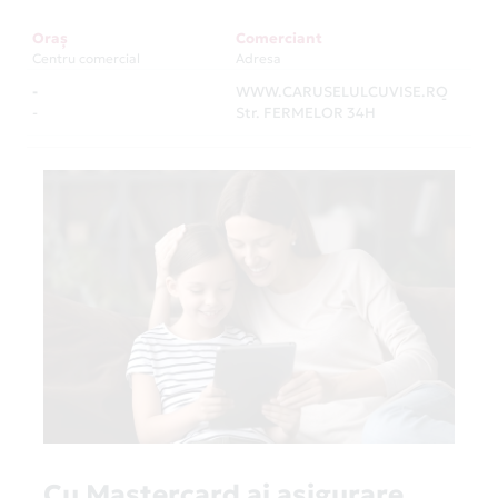
Oraș
Comerciant
Centru comercial
Adresa
-
WWW.CARUSELULCUVISE.RO
-
-
Str. FERMELOR 34H
Cu Mastercard ai asigurare