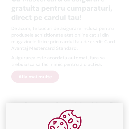
gratuita pentru cumparaturi,
direct pe cardul tau!
De acum, te bucuri de asigurare inclusa pentru
produsele achizitionate atat online cat si din
magazinele fizice prin cardul tau de credit Card
Avantaj Mastercard Standard.
Asigurarea este acordata automat, fara sa
trebuiasca sa faci nimic pentru a o activa.
Afla mai multe
Aceasta lista este actualizata periodic cu informatiile
primite de la fiecare comerciant partener Card Avantaj.
Ne cerem scuze pentru eventualele erori aparute
independent de vointa noastra.