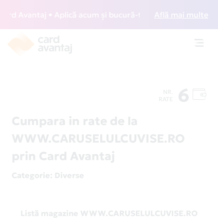
d Avantaj • Aplică acum și bucură-te de acces gratuit la lo
Află mai multe
Toggl
navig
6
NR.
RATE
Cumpara in rate de la
WWW.CARUSELULCUVISE.RO
prin Card Avantaj
Categorie
: Diverse
Listă magazine WWW.CARUSELULCUVISE.RO