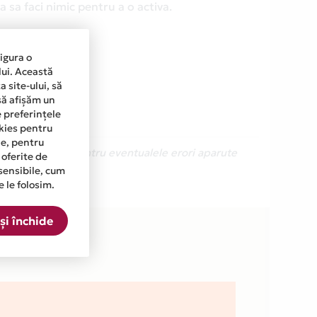
 sa faci nimic pentru a o activa.
sigura o
lui. Această
 site-ului, să
să afișăm un
e preferințele
okies pentru
ine, pentru
Ne cerem scuze pentru eventualele erori aparute
 oferite de
sensibile, cum
e le folosim.
ta.
și închide