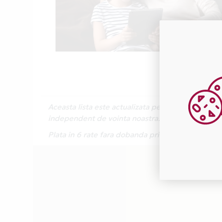
Aceasta lista este actualizata periodic cu inform
independent de vointa noastra.
Plata in 6 rate fara dobanda prin Card Avantaj e