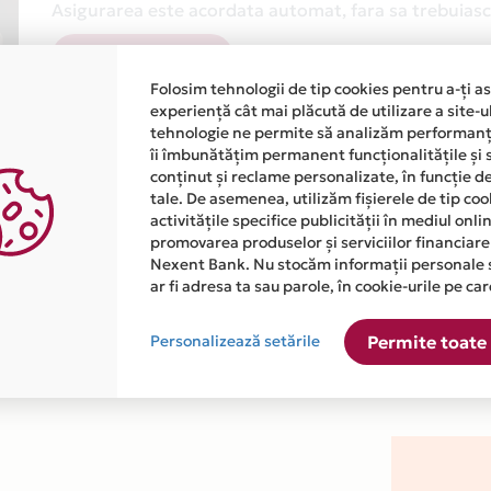
Asigurarea este acordata automat, fara sa trebuiasca
Afla mai multe
Folosim tehnologii de tip cookies pentru a-ți a
experiență cât mai plăcută de utilizare a site-u
tehnologie ne permite să analizăm performanța
îi îmbunătățim permanent funcționalitățile și 
conținut și reclame personalizate, în funcție d
tale. De asemenea, utilizăm fișierele de tip co
activitățile specifice publicității în mediul onl
atiile primite de la fiecare comerciant partener Card Avantaj. 
promovarea produselor și serviciilor financiare
Nexent Bank. Nu stocăm informații personale 
ar fi adresa ta sau parole, în cookie-urile pe car
ste disponibila in magazinul online WWW.CASAINSTAL.RO din lis
Personalizează setările
Permite toate 