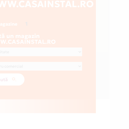
WW.CASAINSTAL.RO
1
magazine
tă un magazin
.CASAINSTAL.RO
ută