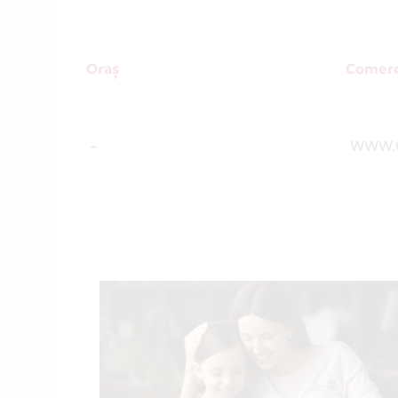
Oraș
Comerc
-
WWW.C