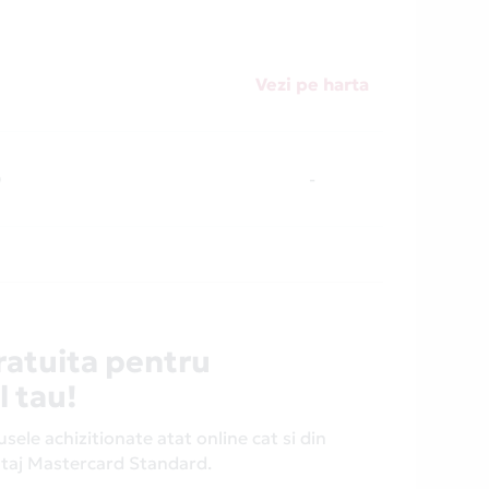
Vezi pe harta
D
-
ratuita pentru
l tau!
ele achizitionate atat online cat si din
antaj Mastercard Standard.