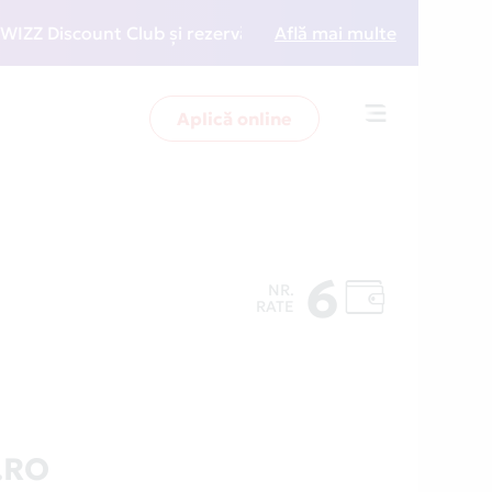
Discount Club și rezervări la preț redus
Află mai multe
• Zboară mai
Aplică online
Toggle
navigation
6
NR.
RATE
.RO