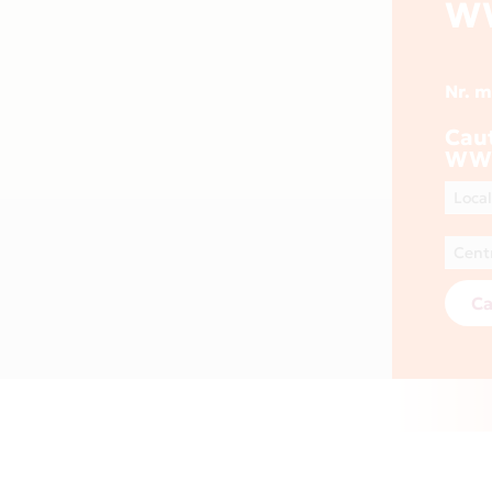
W
Nr. 
Cau
WWW
Ca