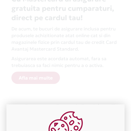
gratuita pentru cumparaturi,
direct pe cardul tau!
De acum, te bucuri de asigurare inclusa pentru
produsele achizitionate atat online cat si din
magazinele fizice prin cardul tau de credit Card
Avantaj Mastercard Standard.
Asigurarea este acordata automat, fara sa
trebuiasca sa faci nimic pentru a o activa.
Afla mai multe
Aceasta lista este actualizata periodic cu informatiile
primite de la fiecare comerciant partener Card Avantaj.
Ne cerem scuze pentru eventualele erori aparute
independent de vointa noastra.