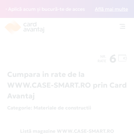
 Aplică acum și bucură-te de acces gratuit la lounge-uri di
Află mai multe
Toggl
navig
6
NR.
RATE
Cumpara in rate de la
WWW.CASE-SMART.RO prin Card
Avantaj
Categorie
: Materiale de constructii
Listă magazine WWW.CASE-SMART.RO