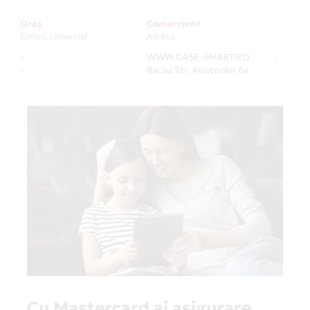
Oraș
Comerciant
Centru comercial
Adresa
-
WWW.CASE-SMART.RO
-
-
Bacau Str. Aviatorilor 6a
Cu Mastercard ai asigurare