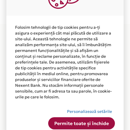
Plata in 6 rate fara dobanda prin Card Avantaj este
disponibila in magazinul online WWW.CASE-SMART.RO
din lista.
Folosim tehnologii de tip cookies pentru a-ți
asigura o experiență cât mai plăcută de utilizare a
site-ului. Această tehnologie ne permite să
analizăm performanța site-ului, să îi îmbunătățim
permanent funcționalitățile și să afișăm un
conținut și reclame personalizate, în funcție de
preferințele tale. De asemenea, utilizăm fișierele
de tip cookies pentru activitățile specifice
publicității în mediul online, pentru promovarea
produselor și serviciilor financiare oferite de
Nexent Bank. Nu stocăm informații personale
sensibile, cum ar fi adresa ta sau parole, în cookie-
urile pe care le folosim.
Personalizează setările
Permite toate și închide