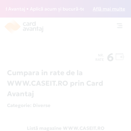
 Avantaj • Aplică acum și bucură-te de acces gratuit la lou
Află mai multe
Toggl
navig
6
NR.
RATE
Cumpara in rate de la
WWW.CASEIT.RO prin Card
Avantaj
Categorie
: Diverse
Listă magazine WWW.CASEIT.RO