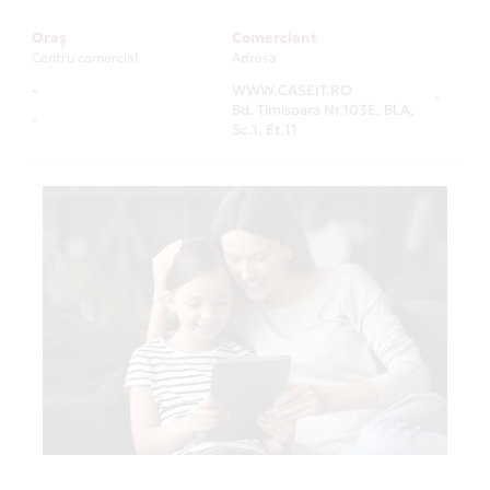
Oraș
Comerciant
Centru comercial
Adresa
-
WWW.CASEIT.RO
-
Bd. Timisoara Nr.103E, Bl.A,
-
Sc.1, Et.11