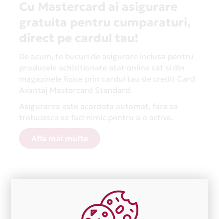
Cu Mastercard ai asigurare
gratuita pentru cumparaturi,
direct pe cardul tau!
De acum, te bucuri de asigurare inclusa pentru
produsele achizitionate atat online cat si din
magazinele fizice prin cardul tau de credit Card
Avantaj Mastercard Standard.
Asigurarea este acordata automat, fara sa
trebuiasca sa faci nimic pentru a o activa.
Afla mai multe
Aceasta lista este actualizata periodic cu informatiile
primite de la fiecare comerciant partener Card Avantaj.
Ne cerem scuze pentru eventualele erori aparute
independent de vointa noastra.