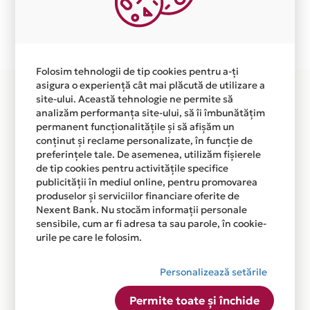
Plata in 6 rate fara dobanda prin Card Avantaj este
disponibila in magazinul online WWW.CASEIT.RO din
lista.
Folosim tehnologii de tip cookies pentru a-ți
asigura o experiență cât mai plăcută de utilizare a
site-ului. Această tehnologie ne permite să
analizăm performanța site-ului, să îi îmbunătățim
permanent funcționalitățile și să afișăm un
conținut și reclame personalizate, în funcție de
preferințele tale. De asemenea, utilizăm fișierele
de tip cookies pentru activitățile specifice
publicității în mediul online, pentru promovarea
produselor și serviciilor financiare oferite de
Nexent Bank. Nu stocăm informații personale
sensibile, cum ar fi adresa ta sau parole, în cookie-
urile pe care le folosim.
Personalizează setările
Permite toate și închide