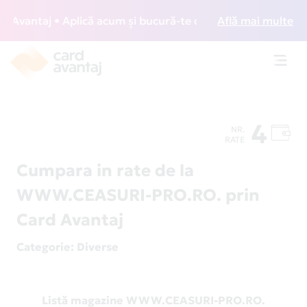
Avantaj • Aplică acum și bucură-te de acces gratuit la loun
Află mai multe
Toggl
navig
4
NR.
RATE
Cumpara in rate de la
WWW.CEASURI-PRO.RO. prin
Card Avantaj
Categorie
: Diverse
Listă magazine WWW.CEASURI-PRO.RO.