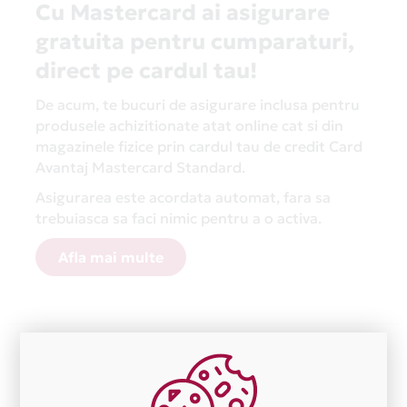
Cu Mastercard ai asigurare
gratuita pentru cumparaturi,
direct pe cardul tau!
De acum, te bucuri de asigurare inclusa pentru
produsele achizitionate atat online cat si din
magazinele fizice prin cardul tau de credit Card
Avantaj Mastercard Standard.
Asigurarea este acordata automat, fara sa
trebuiasca sa faci nimic pentru a o activa.
Afla mai multe
Aceasta lista este actualizata periodic cu informatiile
primite de la fiecare comerciant partener Card Avantaj.
Ne cerem scuze pentru eventualele erori aparute
independent de vointa noastra.