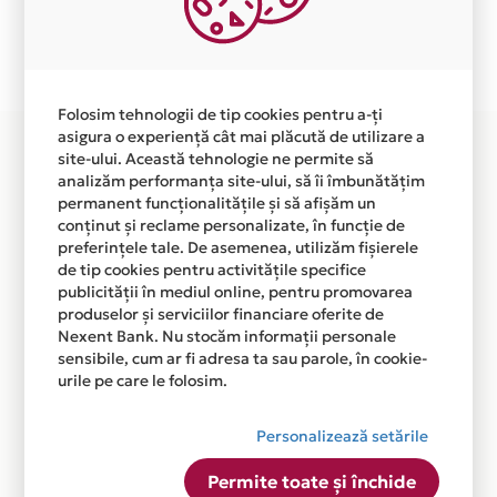
Plata in 4 rate fara dobanda prin Card Avantaj este
disponibila in magazinul online WWW.CEASURI-
PRO.RO. din lista.
Folosim tehnologii de tip cookies pentru a-ți
asigura o experiență cât mai plăcută de utilizare a
site-ului. Această tehnologie ne permite să
analizăm performanța site-ului, să îi îmbunătățim
permanent funcționalitățile și să afișăm un
conținut și reclame personalizate, în funcție de
preferințele tale. De asemenea, utilizăm fișierele
de tip cookies pentru activitățile specifice
publicității în mediul online, pentru promovarea
produselor și serviciilor financiare oferite de
Nexent Bank. Nu stocăm informații personale
sensibile, cum ar fi adresa ta sau parole, în cookie-
urile pe care le folosim.
Personalizează setările
Permite toate și închide