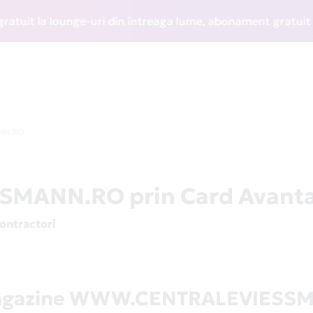
t la lounge-uri din întreaga lume, abonament gratuit la WIZ
NN.RO
ANN.RO prin Card Avanta
contractori
magazine WWW.CENTRALEVIESS