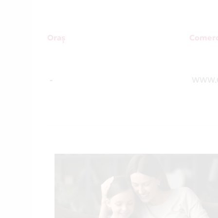
Oraș
Comerc
-
WWW.C