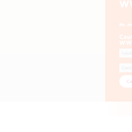
W
Nr. 
Cau
WW
Ca