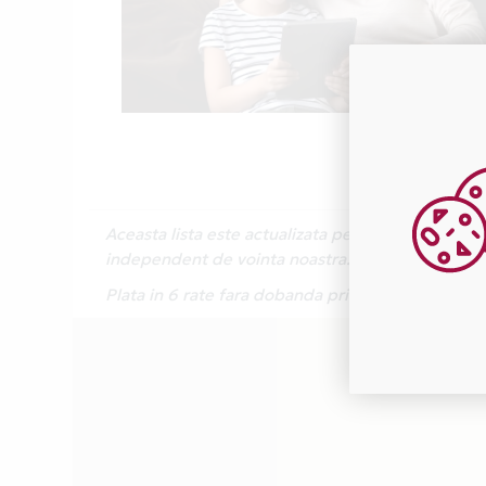
Aceasta lista este actualizata periodic cu inform
independent de vointa noastra.
Plata in 6 rate fara dobanda prin Card Avantaj