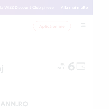
Z Discount Club și rezervări la preț redus
Află mai multe
• Zboară 
Aplică online
Toggle
navigation
6
NR.
j
RATE
MANN.RO