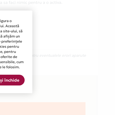
 sa faci nimic pentru a o activa.
sigura o
lui. Această
 site-ului, să
să afișăm un
e preferințele
okies pentru
ine, pentru
Ne cerem scuze pentru eventualele erori aparute
 oferite de
sensibile, cum
e le folosim.
RO din lista.
și închide