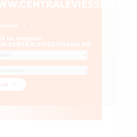
WW.CENTRALEVIESSMANN.
1
magazine
tă un magazin
W.CENTRALEVIESSMANN.RO
ută