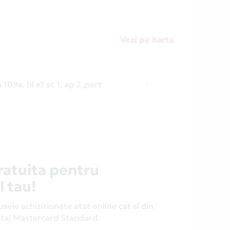
Vezi pe harta
 109a, bl e1 sc 1, ap 2 ,part
-
ratuita pentru
l tau!
ele achizitionate atat online cat si din
antaj Mastercard Standard.