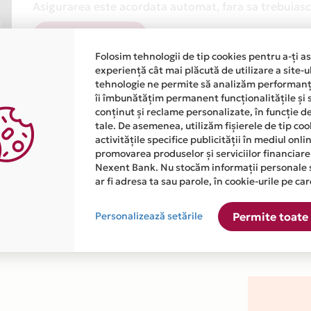
Asigurarea este acordata automat, fara sa trebuiasca
Afla mai multe
Folosim tehnologii de tip cookies pentru a-ți a
experiență cât mai plăcută de utilizare a site-u
tehnologie ne permite să analizăm performanța
îi îmbunătățim permanent funcționalitățile și 
conținut și reclame personalizate, în funcție d
tale. De asemenea, utilizăm fișierele de tip co
activitățile specifice publicității în mediul onl
atiile primite de la fiecare comerciant partener Card Avantaj. 
promovarea produselor și serviciilor financiare
Nexent Bank. Nu stocăm informații personale 
ar fi adresa ta sau parole, în cookie-urile pe car
 este disponibila in magazinul online WWW.CENTRALEVIESSMANN.
Personalizează setările
Permite toate 