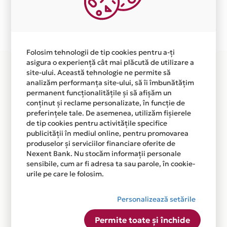
Plata in 6 rate fara dobanda prin Card Avantaj este
disponibila in magazinul online WWW.CERAMALL.RO
din lista.
Folosim tehnologii de tip cookies pentru a-ți
asigura o experiență cât mai plăcută de utilizare a
site-ului. Această tehnologie ne permite să
analizăm performanța site-ului, să îi îmbunătățim
permanent funcționalitățile și să afișăm un
conținut și reclame personalizate, în funcție de
preferințele tale. De asemenea, utilizăm fișierele
de tip cookies pentru activitățile specifice
publicității în mediul online, pentru promovarea
produselor și serviciilor financiare oferite de
Nexent Bank. Nu stocăm informații personale
sensibile, cum ar fi adresa ta sau parole, în cookie-
urile pe care le folosim.
Personalizează setările
Permite toate și închide