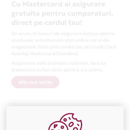
Cu Mastercard ai asigurare
gratuita pentru cumparaturi,
direct pe cardul tau!
De acum, te bucuri de asigurare inclusa pentru
produsele achizitionate atat online cat si din
magazinele fizice prin cardul tau de credit Card
Avantaj Mastercard Standard.
Asigurarea este acordata automat, fara sa
trebuiasca sa faci nimic pentru a o activa.
Afla mai multe
Aceasta lista este actualizata periodic cu informatiile
primite de la fiecare comerciant partener Card Avantaj.
Ne cerem scuze pentru eventualele erori aparute
independent de vointa noastra.