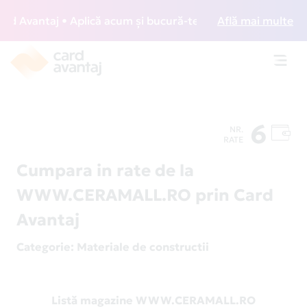
 Avantaj • Aplică acum și bucură-te de acces gratuit la lou
Află mai multe
Toggl
navig
6
NR.
RATE
Cumpara in rate de la
WWW.CERAMALL.RO prin Card
Avantaj
Categorie
: Materiale de constructii
Listă magazine WWW.CERAMALL.RO