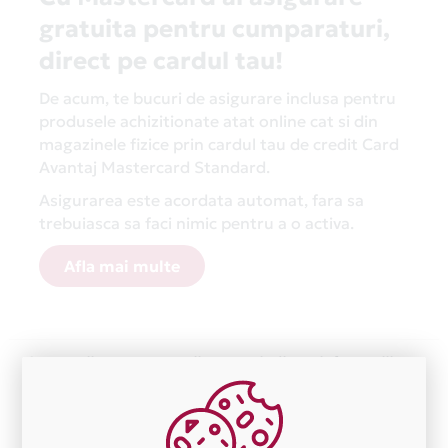
gratuita pentru cumparaturi,
direct pe cardul tau!
De acum, te bucuri de asigurare inclusa pentru
produsele achizitionate atat online cat si din
magazinele fizice prin cardul tau de credit Card
Avantaj Mastercard Standard.
Asigurarea este acordata automat, fara sa
trebuiasca sa faci nimic pentru a o activa.
Afla mai multe
Aceasta lista este actualizata periodic cu informatiile
primite de la fiecare comerciant partener Card Avantaj.
Ne cerem scuze pentru eventualele erori aparute
independent de vointa noastra.