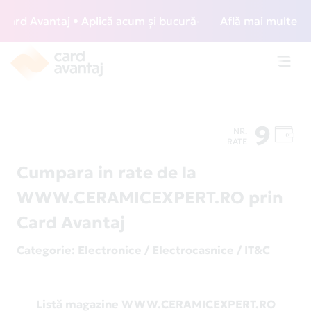
rd Avantaj • Aplică acum și bucură-te de acces gratuit la l
Află mai multe
Toggl
navig
9
NR.
RATE
Cumpara in rate de la
WWW.CERAMICEXPERT.RO prin
Card Avantaj
Categorie
: Electronice / Electrocasnice / IT&C
Listă magazine WWW.CERAMICEXPERT.RO