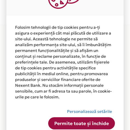
Plata in 9 rate fara dobanda prin Card Avantaj este
disponibila in magazinul online
WWW.CERAMICEXPERT.RO din lista.
Folosim tehnologii de tip cookies pentru a-ți
asigura o experiență cât mai plăcută de utilizare a
site-ului. Această tehnologie ne permite să
analizăm performanța site-ului, să îi îmbunătățim
permanent funcționalitățile și să afișăm un
conținut și reclame personalizate, în funcție de
preferințele tale. De asemenea, utilizăm fișierele
de tip cookies pentru activitățile specifice
publicității în mediul online, pentru promovarea
produselor și serviciilor financiare oferite de
Nexent Bank. Nu stocăm informații personale
sensibile, cum ar fi adresa ta sau parole, în cookie-
urile pe care le folosim.
Personalizează setările
Permite toate și închide