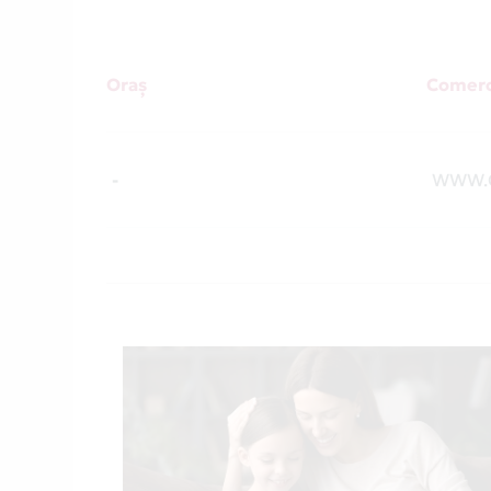
Oraș
Comerc
-
WWW.C