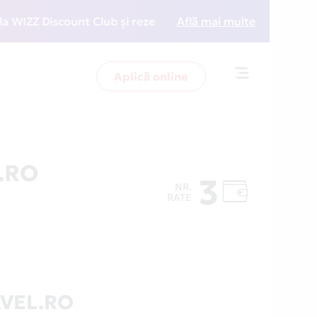
Z Discount Club și rezervări la preț redus
Află mai multe
• Zboară 
Aplică online
Toggle
navigation
.RO
3
NR.
RATE
AVEL.RO