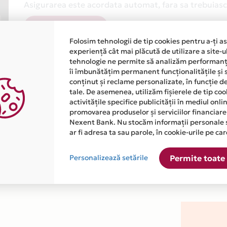
Asigurarea este acordata automat, fara sa trebuiasca
Afla mai multe
Folosim tehnologii de tip cookies pentru a-ți a
experiență cât mai plăcută de utilizare a site-u
tehnologie ne permite să analizăm performanța
îi îmbunătățim permanent funcționalitățile și 
conținut și reclame personalizate, în funcție d
tale. De asemenea, utilizăm fișierele de tip co
activitățile specifice publicității în mediul onl
atiile primite de la fiecare comerciant partener Card Avantaj. 
promovarea produselor și serviciilor financiare
Nexent Bank. Nu stocăm informații personale 
ar fi adresa ta sau parole, în cookie-urile pe car
este disponibila in magazinul online WWW.CHARTER.VELTRAVEL.RO
Personalizează setările
Permite toate 