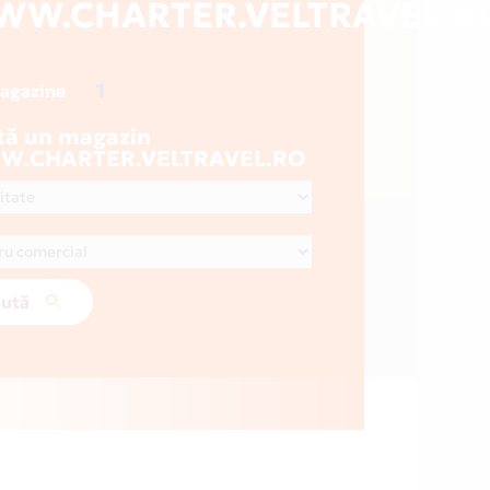
W.CHARTER.VELTRAVEL.R
1
magazine
tă un magazin
.CHARTER.VELTRAVEL.RO
ută