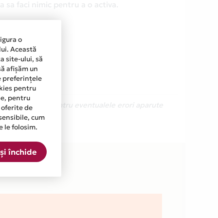
 sa faci nimic pentru a o activa.
sigura o
lui. Această
 site-ului, să
să afișăm un
e preferințele
okies pentru
ine, pentru
Ne cerem scuze pentru eventualele erori aparute
 oferite de
sensibile, cum
e le folosim.
 din lista.
și închide