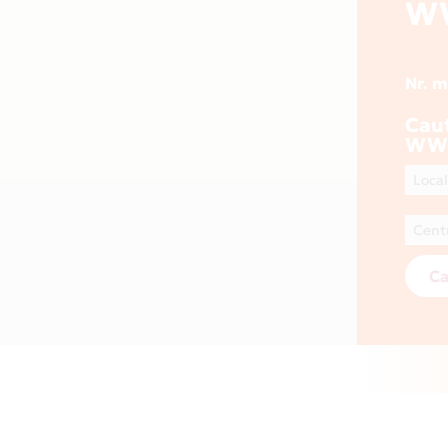
WW
Nr. 
Cau
WWW
Ca