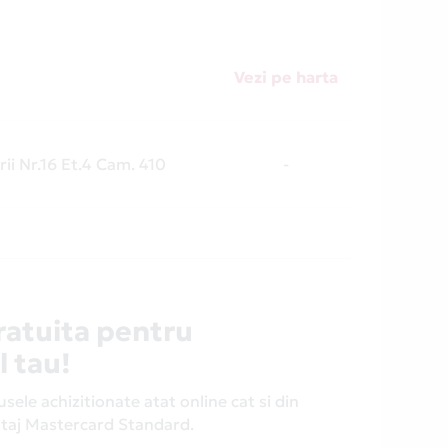
Vezi pe harta
rii Nr.16 Et.4 Cam. 410
-
ratuita pentru
l tau!
ele achizitionate atat online cat si din
antaj Mastercard Standard.