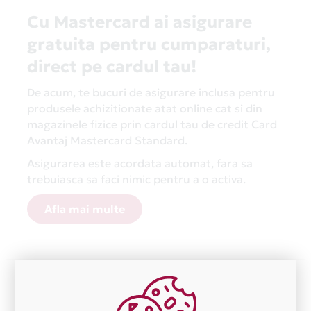
Cu Mastercard ai asigurare
gratuita pentru cumparaturi,
direct pe cardul tau!
De acum, te bucuri de asigurare inclusa pentru
produsele achizitionate atat online cat si din
magazinele fizice prin cardul tau de credit Card
Avantaj Mastercard Standard.
Asigurarea este acordata automat, fara sa
trebuiasca sa faci nimic pentru a o activa.
Afla mai multe
Aceasta lista este actualizata periodic cu informatiile
primite de la fiecare comerciant partener Card Avantaj.
Ne cerem scuze pentru eventualele erori aparute