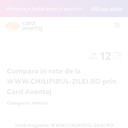
d Avantaj • Aplică acum și bucură-te de acces gratuit la lo
Află mai multe
Toggl
navig
12
NR.
RATE
Cumpara in rate de la
WWW.CHILIPIRUL-ZILEI.RO prin
Card Avantaj
Categorie
: Mobila
Listă magazine WWW.CHILIPIRUL-ZILEI.RO