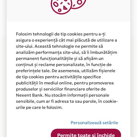
independent de vointa noastra.
Plata in 12 rate fara dobanda prin Card Avantaj este
disponibila in magazinul online WWW.CHILIPIRUL-
ZILEI.RO din lista.
Folosim tehnologii de tip cookies pentru a-ți
asigura o experiență cât mai plăcută de utilizare a
site-ului. Această tehnologie ne permite să
analizăm performanța site-ului, să îi îmbunătățim
permanent funcționalitățile și să afișăm un
conținut și reclame personalizate, în funcție de
preferințele tale. De asemenea, utilizăm fișierele
de tip cookies pentru activitățile specifice
publicității în mediul online, pentru promovarea
produselor și serviciilor financiare oferite de
Nexent Bank. Nu stocăm informații personale
sensibile, cum ar fi adresa ta sau parole, în cookie-
urile pe care le folosim.
Personalizează setările
Permite toate și închide