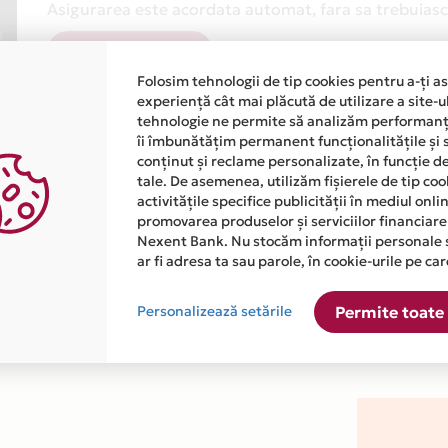
Asigurarea este acordata automat, fara sa trebuiasca
Afla mai multe
Folosim tehnologii de tip cookies pentru a-ți a
experiență cât mai plăcută de utilizare a site-u
tehnologie ne permite să analizăm performanța
îi îmbunătățim permanent funcționalitățile și 
conținut și reclame personalizate, în funcție d
tale. De asemenea, utilizăm fișierele de tip co
activitățile specifice publicității în mediul onl
atiile primite de la fiecare comerciant partener Card Avantaj. 
promovarea produselor și serviciilor financiare
Nexent Bank. Nu stocăm informații personale 
ar fi adresa ta sau parole, în cookie-urile pe car
ste disponibila in magazinul online WWW.CHILLOUTLET.RO din li
Personalizează setările
Permite toate 