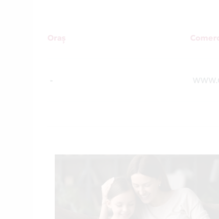
Oraș
Comerc
-
WWW.C