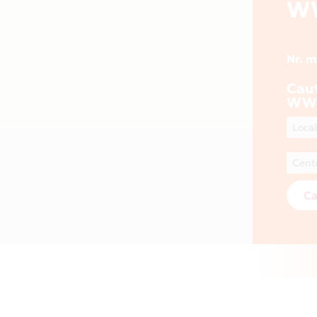
WW
Nr. 
Cau
WWW
Ca