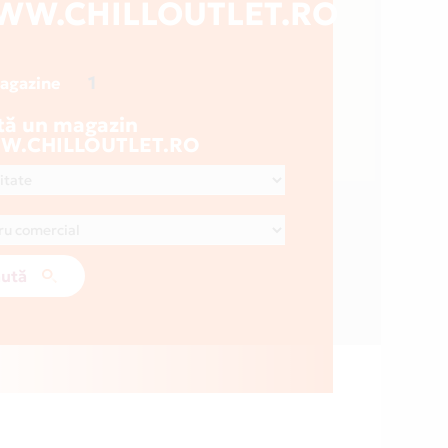
W.CHILLOUTLET.RO
1
magazine
tă un magazin
.CHILLOUTLET.RO
ută