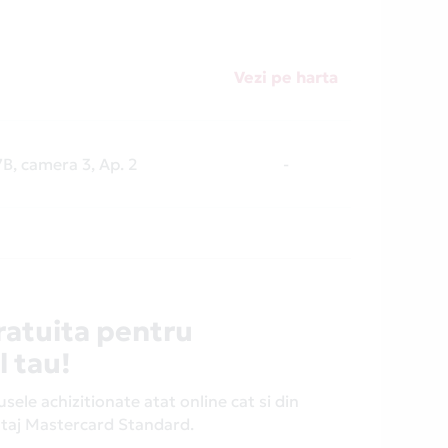
Vezi pe harta
17B, camera 3, Ap. 2
-
ratuita pentru
l tau!
ele achizitionate atat online cat si din
antaj Mastercard Standard.