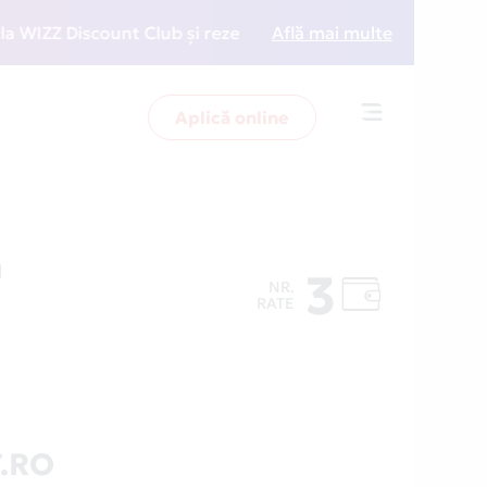
Z Discount Club și rezervări la preț redus
Află mai multe
• Zboară m
Aplică online
Toggle
navigation
n
3
NR.
RATE
T.RO