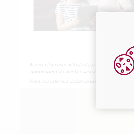
Aceasta lista este actualizata periodic cu inform
independent de vointa noastra.
Plata in 3 rate fara dobanda prin Card Avantaj e