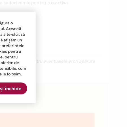
 sa faci nimic pentru a o activa.
sigura o
lui. Această
 site-ului, să
să afișăm un
e preferințele
okies pentru
ine, pentru
Ne cerem scuze pentru eventualele erori aparute
 oferite de
sensibile, cum
e le folosim.
sta.
și închide