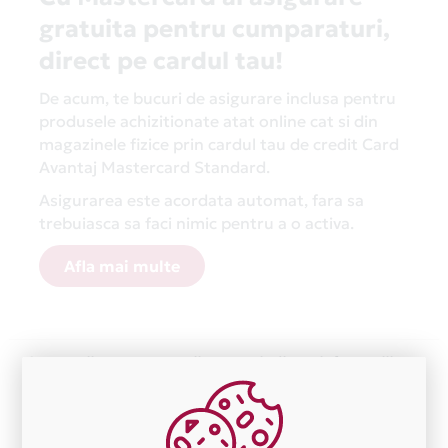
gratuita pentru cumparaturi,
direct pe cardul tau!
De acum, te bucuri de asigurare inclusa pentru
produsele achizitionate atat online cat si din
magazinele fizice prin cardul tau de credit Card
Avantaj Mastercard Standard.
Asigurarea este acordata automat, fara sa
trebuiasca sa faci nimic pentru a o activa.
Afla mai multe
Aceasta lista este actualizata periodic cu informatiile
primite de la fiecare comerciant partener Card Avantaj.
Ne cerem scuze pentru eventualele erori aparute
independent de vointa noastra.