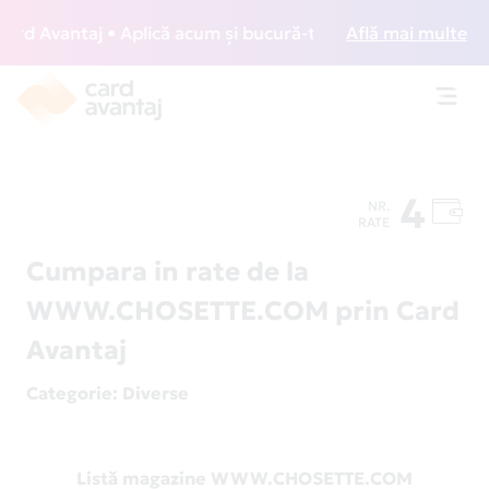
d Avantaj • Aplică acum și bucură-te de acces gratuit la lo
Află mai multe
Toggl
navig
4
NR.
RATE
Cumpara in rate de la
WWW.CHOSETTE.COM prin Card
Avantaj
Categorie
: Diverse
Listă magazine WWW.CHOSETTE.COM