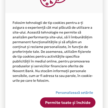
Plata in 4 rate fara dobanda prin Card Avantaj este
disponibila in magazinul online WWW.CHOSETTE.COM
din lista.
Folosim tehnologii de tip cookies pentru a-ți
asigura o experiență cât mai plăcută de utilizare a
site-ului. Această tehnologie ne permite să
analizăm performanța site-ului, să îi îmbunătățim
permanent funcționalitățile și să afișăm un
conținut și reclame personalizate, în funcție de
preferințele tale. De asemenea, utilizăm fișierele
de tip cookies pentru activitățile specifice
publicității în mediul online, pentru promovarea
produselor și serviciilor financiare oferite de
Nexent Bank. Nu stocăm informații personale
sensibile, cum ar fi adresa ta sau parole, în cookie-
urile pe care le folosim.
Personalizează setările
Permite toate și închide