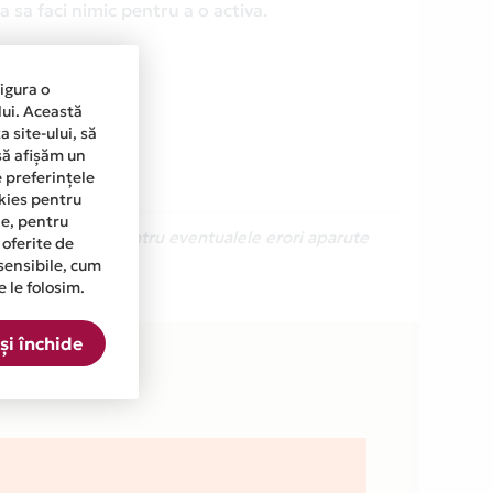
 sa faci nimic pentru a o activa.
sigura o
lui. Această
 site-ului, să
să afișăm un
e preferințele
okies pentru
ine, pentru
Ne cerem scuze pentru eventualele erori aparute
 oferite de
sensibile, cum
e le folosim.
 lista.
și închide