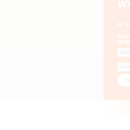
W
Nr. 
Cau
WWW
Ca