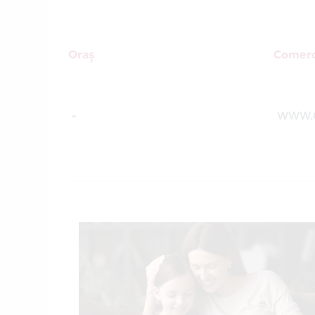
Oraș
Comerc
-
WWW.C