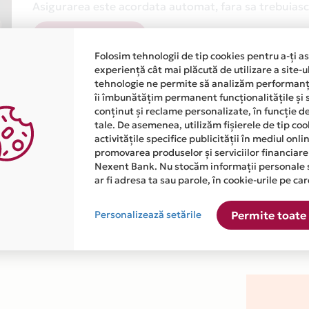
Asigurarea este acordata automat, fara sa trebuiasca
Afla mai multe
Folosim tehnologii de tip cookies pentru a-ți a
experiență cât mai plăcută de utilizare a site-u
tehnologie ne permite să analizăm performanța
îi îmbunătățim permanent funcționalitățile și 
conținut și reclame personalizate, în funcție d
tale. De asemenea, utilizăm fișierele de tip co
activitățile specifice publicității în mediul onl
atiile primite de la fiecare comerciant partener Card Avantaj. 
promovarea produselor și serviciilor financiare
Nexent Bank. Nu stocăm informații personale 
ar fi adresa ta sau parole, în cookie-urile pe car
este disponibila in magazinul online WWW.CLASSYKITCHEN.RO din
Personalizează setările
Permite toate 