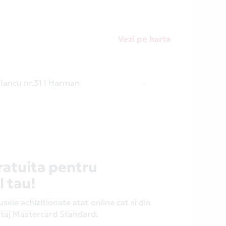
Vezi pe harta
Iancu nr.31 I Harman
-
ratuita pentru
l tau!
ele achizitionate atat online cat si din
antaj Mastercard Standard.