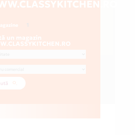
WW.CLASSYKITCHEN.RO
1
magazine
tă un magazin
.CLASSYKITCHEN.RO
ută