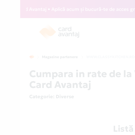
IZZ Card Avantaj • Aplică acum și bucură-te de acces gratui
Magazine partenere
WWW.CLASSYKITCHEN.RO
Cumpara in rate de 
Card Avantaj
Categorie
: Diverse
List