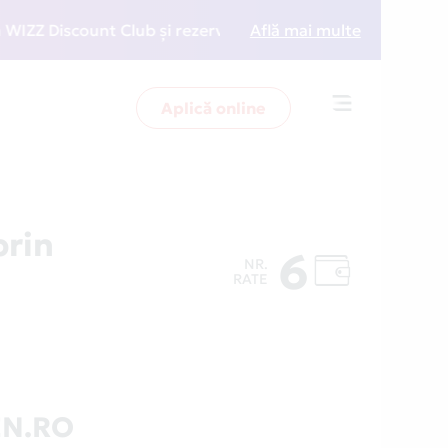
Z Discount Club și rezervări la preț redus
Află mai multe
• Zboară m
Aplică online
Toggle
navigation
rin
6
NR.
RATE
EN.RO