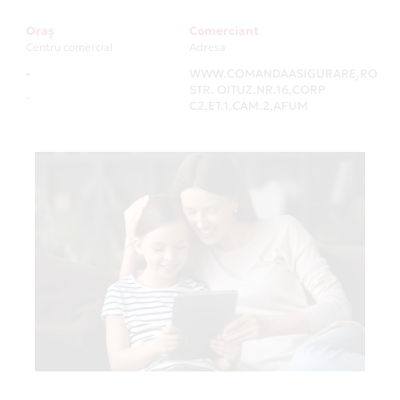
Oraș
Comerciant
Centru comercial
Adresa
-
WWW.COMANDAASIGURARE.RO
-
STR. OITUZ,NR.16,CORP
-
C2,ET.1,CAM.2,AFUM