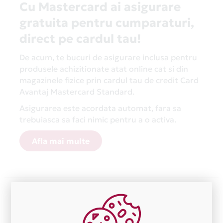
Cu Mastercard ai asigurare
gratuita pentru cumparaturi,
direct pe cardul tau!
De acum, te bucuri de asigurare inclusa pentru
produsele achizitionate atat online cat si din
magazinele fizice prin cardul tau de credit Card
Avantaj Mastercard Standard.
Asigurarea este acordata automat, fara sa
trebuiasca sa faci nimic pentru a o activa.
Afla mai multe
Aceasta lista este actualizata periodic cu informatiile
primite de la fiecare comerciant partener Card Avantaj.
Ne cerem scuze pentru eventualele erori aparute
independent de vointa noastra.