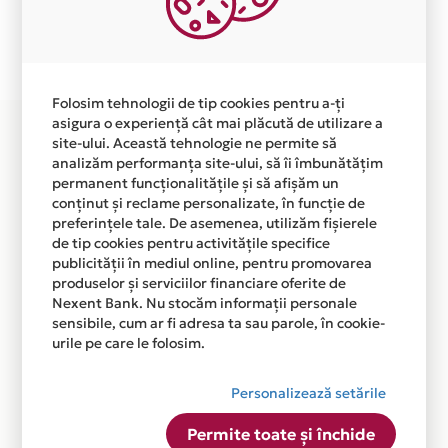
Plata in 4 rate fara dobanda prin Card Avantaj este
disponibila in magazinul online
WWW.COMANDAASIGURARE.RO din lista.
Folosim tehnologii de tip cookies pentru a-ți
asigura o experiență cât mai plăcută de utilizare a
site-ului. Această tehnologie ne permite să
analizăm performanța site-ului, să îi îmbunătățim
permanent funcționalitățile și să afișăm un
conținut și reclame personalizate, în funcție de
preferințele tale. De asemenea, utilizăm fișierele
de tip cookies pentru activitățile specifice
publicității în mediul online, pentru promovarea
produselor și serviciilor financiare oferite de
Nexent Bank. Nu stocăm informații personale
sensibile, cum ar fi adresa ta sau parole, în cookie-
urile pe care le folosim.
Personalizează setările
Permite toate și închide