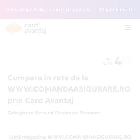
 Avantaj • Aplică acum și bucură-te de acces gratuit la lou
Află mai multe
Toggl
navig
4
NR.
RATE
Cumpara in rate de la
WWW.COMANDAASIGURARE.RO
prin Card Avantaj
Categorie
: Servicii Financiar-Bancare
Listă magazine WWW.COMANDAASIGURARE.RO