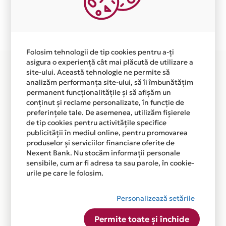
Plata in 5 rate fara dobanda prin Card Avantaj este
disponibila in magazinul online WWW.COMART.RO din
lista.
Folosim tehnologii de tip cookies pentru a-ți
asigura o experiență cât mai plăcută de utilizare a
site-ului. Această tehnologie ne permite să
analizăm performanța site-ului, să îi îmbunătățim
permanent funcționalitățile și să afișăm un
conținut și reclame personalizate, în funcție de
preferințele tale. De asemenea, utilizăm fișierele
de tip cookies pentru activitățile specifice
publicității în mediul online, pentru promovarea
produselor și serviciilor financiare oferite de
Nexent Bank. Nu stocăm informații personale
sensibile, cum ar fi adresa ta sau parole, în cookie-
urile pe care le folosim.
Personalizează setările
Permite toate și închide