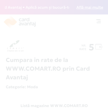
 Avantaj • Aplică acum și bucură-te de acces gratuit la lou
Află mai multe
Toggl
navig
5
NR.
RATE
Cumpara in rate de la
WWW.COMART.RO prin Card
Avantaj
Categorie
: Moda
Listă magazine WWW.COMART.RO