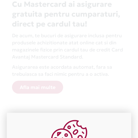
Cu Mastercard ai asigurare
gratuita pentru cumparaturi,
direct pe cardul tau!
De acum, te bucuri de asigurare inclusa pentru
produsele achizitionate atat online cat si din
magazinele fizice prin cardul tau de credit Card
Avantaj Mastercard Standard.
Asigurarea este acordata automat, fara sa
trebuiasca sa faci nimic pentru a o activa.
Afla mai multe
Aceasta lista este actualizata periodic cu informatiile
primite de la fiecare comerciant partener Card Avantaj.
Ne cerem scuze pentru eventualele erori aparute
independent de vointa noastra.