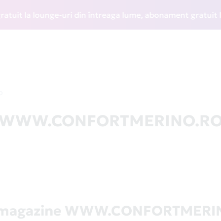
t la lounge-uri din întreaga lume, abonament gratuit la WIZ
O
 la WWW.CONFORTMERINO.R
ă magazine WWW.CONFORTMERI