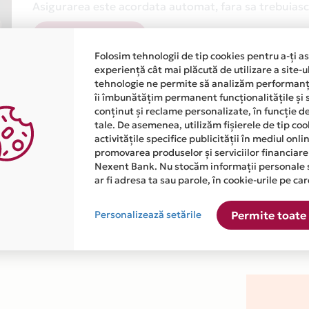
Asigurarea este acordata automat, fara sa trebuiasca
Afla mai multe
Folosim tehnologii de tip cookies pentru a-ți a
experiență cât mai plăcută de utilizare a site-u
tehnologie ne permite să analizăm performanța
îi îmbunătățim permanent funcționalitățile și 
conținut și reclame personalizate, în funcție d
tale. De asemenea, utilizăm fișierele de tip co
activitățile specifice publicității în mediul onl
atiile primite de la fiecare comerciant partener Card Avantaj. 
promovarea produselor și serviciilor financiare
Nexent Bank. Nu stocăm informații personale 
ar fi adresa ta sau parole, în cookie-urile pe car
 este disponibila in magazinul online WWW.CONFORTMERINO.RO d
Personalizează setările
Permite toate 