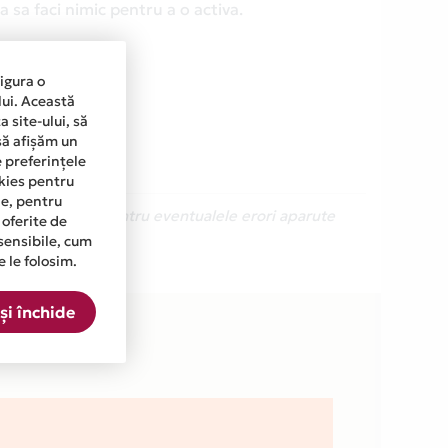
 sa faci nimic pentru a o activa.
sigura o
lui. Această
 site-ului, să
să afișăm un
e preferințele
okies pentru
ine, pentru
Ne cerem scuze pentru eventualele erori aparute
 oferite de
sensibile, cum
e le folosim.
in lista.
și închide