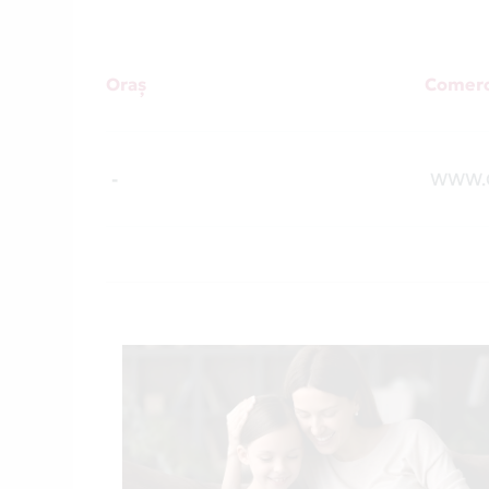
Oraș
Comerc
-
WWW.