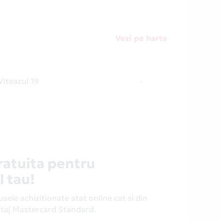
Vezi pe harta
Viteazul 19
-
ratuita pentru
l tau!
ele achizitionate atat online cat si din
antaj Mastercard Standard.