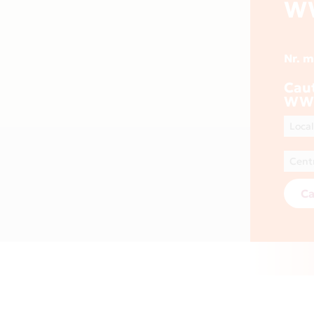
W
Nr. 
Cau
WW
Ca