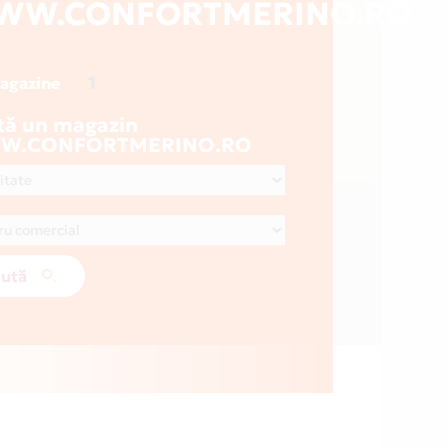
WW.CONFORTMERINO.RO
1
magazine
tă un magazin
W.CONFORTMERINO.RO
ută