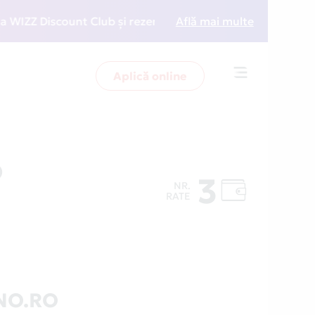
Z Discount Club și rezervări la preț redus
Află mai multe
• Zboară m
Aplică online
Toggle
navigation
O
3
NR.
RATE
NO.RO