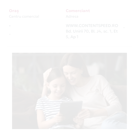
Oraș
Comerciant
Centru comercial
Adresa
-
WWW.CONTENTSPEED.RO
-
Bd. Unirii 70, Bl. J4, sc. 1, Et
-
5, Ap 1