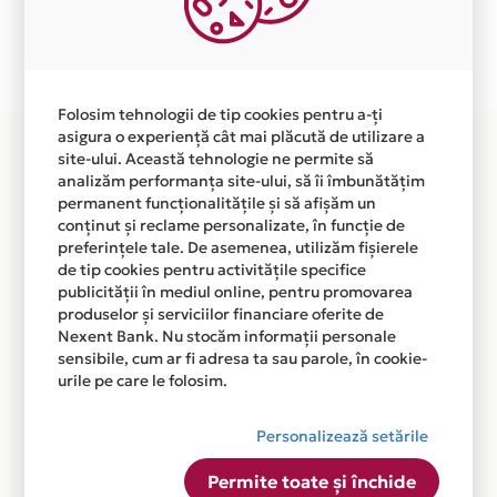
Plata in 6 rate fara dobanda prin Card Avantaj este
disponibila in magazinul online
WWW.CONTENTSPEED.RO din lista.
Folosim tehnologii de tip cookies pentru a-ți
asigura o experiență cât mai plăcută de utilizare a
site-ului. Această tehnologie ne permite să
analizăm performanța site-ului, să îi îmbunătățim
permanent funcționalitățile și să afișăm un
conținut și reclame personalizate, în funcție de
preferințele tale. De asemenea, utilizăm fișierele
de tip cookies pentru activitățile specifice
publicității în mediul online, pentru promovarea
produselor și serviciilor financiare oferite de
Nexent Bank. Nu stocăm informații personale
sensibile, cum ar fi adresa ta sau parole, în cookie-
urile pe care le folosim.
Personalizează setările
Permite toate și închide