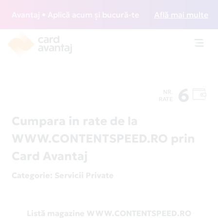
Avantaj • Aplică acum și bucură-te de acces gratuit la lou
Află mai multe
Toggl
navig
6
NR.
RATE
Cumpara in rate de la
WWW.CONTENTSPEED.RO prin
Card Avantaj
Categorie
: Servicii Private
Listă magazine WWW.CONTENTSPEED.RO