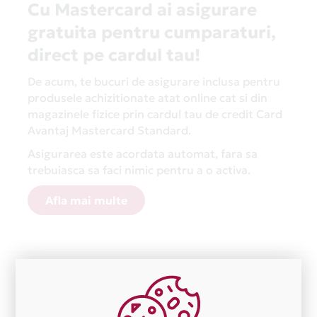
Cu Mastercard ai asigurare
gratuita pentru cumparaturi,
direct pe cardul tau!
De acum, te bucuri de asigurare inclusa pentru
produsele achizitionate atat online cat si din
magazinele fizice prin cardul tau de credit Card
Avantaj Mastercard Standard.
Asigurarea este acordata automat, fara sa
trebuiasca sa faci nimic pentru a o activa.
Afla mai multe
Aceasta lista este actualizata periodic cu informatiile
primite de la fiecare comerciant partener Card Avantaj.
Ne cerem scuze pentru eventualele erori aparute
independent de vointa noastra.