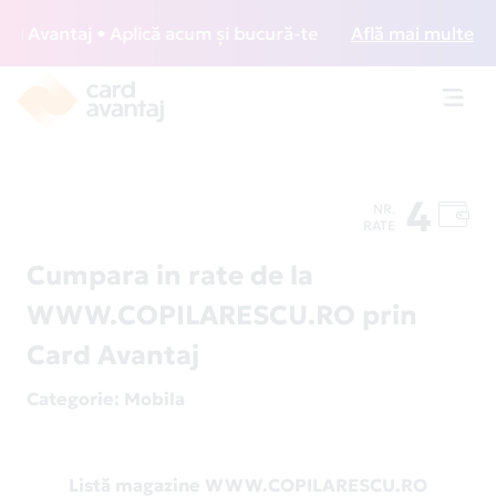
Avantaj • Aplică acum și bucură-te de acces gratuit la lou
Află mai multe
Toggl
navig
4
NR.
RATE
Cumpara in rate de la
WWW.COPILARESCU.RO prin
Card Avantaj
Categorie
: Mobila
Listă magazine WWW.COPILARESCU.RO