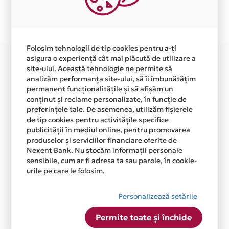
Plata in 4 rate fara dobanda prin Card Avantaj este
disponibila in magazinul online
WWW.COPILARESCU.RO din lista.
Folosim tehnologii de tip cookies pentru a-ți
asigura o experiență cât mai plăcută de utilizare a
site-ului. Această tehnologie ne permite să
analizăm performanța site-ului, să îi îmbunătățim
permanent funcționalitățile și să afișăm un
conținut și reclame personalizate, în funcție de
preferințele tale. De asemenea, utilizăm fișierele
de tip cookies pentru activitățile specifice
publicității în mediul online, pentru promovarea
produselor și serviciilor financiare oferite de
Nexent Bank. Nu stocăm informații personale
sensibile, cum ar fi adresa ta sau parole, în cookie-
urile pe care le folosim.
Personalizează setările
Permite toate și închide