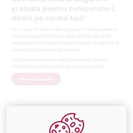
gratuita pentru cumparaturi,
direct pe cardul tau!
De acum, te bucuri de asigurare inclusa pentru
produsele achizitionate atat online cat si din
magazinele fizice prin cardul tau de credit Card
Avantaj Mastercard Standard.
Asigurarea este acordata automat, fara sa
trebuiasca sa faci nimic pentru a o activa.
Afla mai multe
Aceasta lista este actualizata periodic cu informatiile
primite de la fiecare comerciant partener Card Avantaj.
Ne cerem scuze pentru eventualele erori aparute
independent de vointa noastra.