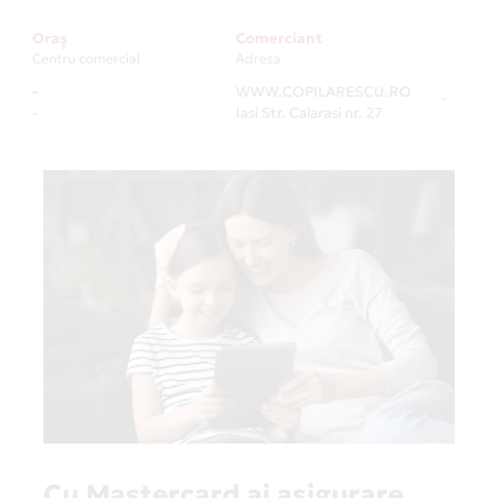
Oraș
Comerciant
Centru comercial
Adresa
-
WWW.COPILARESCU.RO
-
-
Iasi Str. Calarasi nr. 27
Cu Mastercard ai asigurare