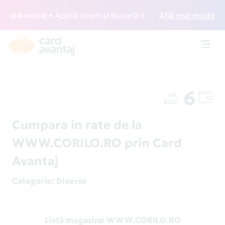
d Avantaj • Aplică acum și bucură-te de acces gratuit la lo
Află mai multe
Toggl
navig
6
NR.
RATE
Cumpara in rate de la
WWW.CORILO.RO prin Card
Avantaj
Categorie
: Diverse
Listă magazine WWW.CORILO.RO