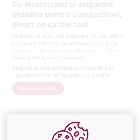
Cu Mastercard ai asigurare
gratuita pentru cumparaturi,
direct pe cardul tau!
De acum, te bucuri de asigurare inclusa pentru
produsele achizitionate atat online cat si din
magazinele fizice prin cardul tau de credit Card
Avantaj Mastercard Standard.
Asigurarea este acordata automat, fara sa
trebuiasca sa faci nimic pentru a o activa.
Afla mai multe
Aceasta lista este actualizata periodic cu informatiile
primite de la fiecare comerciant partener Card Avantaj.
Ne cerem scuze pentru eventualele erori aparute
independent de vointa noastra.