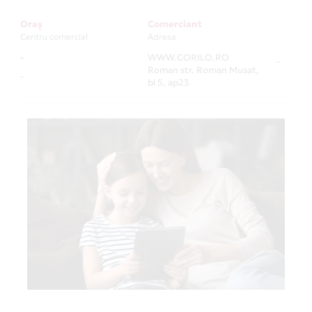
Oraș
Comerciant
Centru comercial
Adresa
-
WWW.CORILO.RO
-
Roman str. Roman Musat,
-
bl 5, ap23