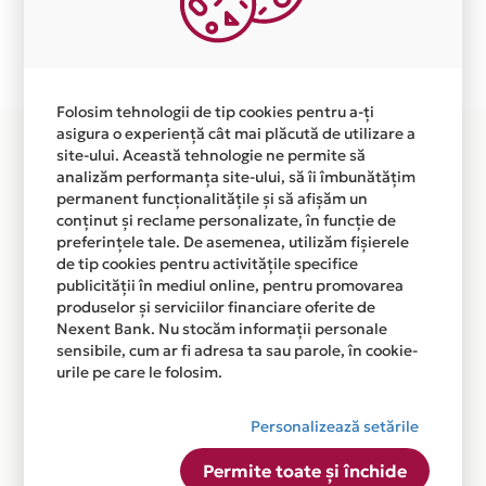
Plata in 6 rate fara dobanda prin Card Avantaj este
disponibila in magazinul online WWW.CORILO.RO din
lista.
Folosim tehnologii de tip cookies pentru a-ți
asigura o experiență cât mai plăcută de utilizare a
site-ului. Această tehnologie ne permite să
analizăm performanța site-ului, să îi îmbunătățim
permanent funcționalitățile și să afișăm un
conținut și reclame personalizate, în funcție de
preferințele tale. De asemenea, utilizăm fișierele
de tip cookies pentru activitățile specifice
publicității în mediul online, pentru promovarea
produselor și serviciilor financiare oferite de
Nexent Bank. Nu stocăm informații personale
sensibile, cum ar fi adresa ta sau parole, în cookie-
urile pe care le folosim.
Personalizează setările
Permite toate și închide