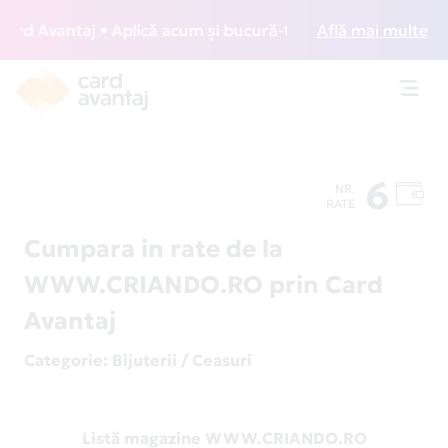
d Avantaj • Aplică acum și bucură-te de acces gratuit la lo
Află mai multe
Toggl
navig
6
NR.
RATE
Cumpara in rate de la
WWW.CRIANDO.RO prin Card
Avantaj
Categorie
: Bijuterii / Ceasuri
Listă magazine WWW.CRIANDO.RO