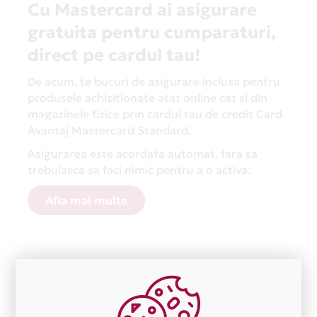
Cu Mastercard ai asigurare
gratuita pentru cumparaturi,
direct pe cardul tau!
De acum, te bucuri de asigurare inclusa pentru
produsele achizitionate atat online cat si din
magazinele fizice prin cardul tau de credit Card
Avantaj Mastercard Standard.
Asigurarea este acordata automat, fara sa
trebuiasca sa faci nimic pentru a o activa.
Afla mai multe
Aceasta lista este actualizata periodic cu informatiile
primite de la fiecare comerciant partener Card Avantaj.
Ne cerem scuze pentru eventualele erori aparute
independent de vointa noastra.