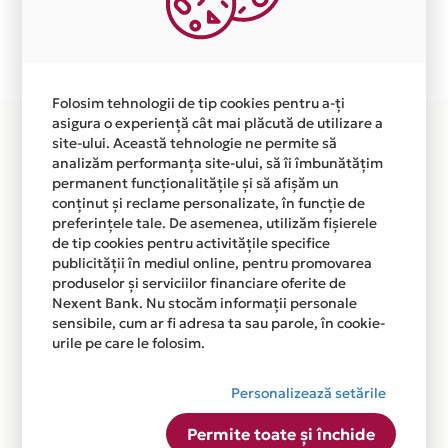
Plata in 6 rate fara dobanda prin Card Avantaj este
disponibila in magazinul online WWW.CRIANDO.RO din
lista.
Folosim tehnologii de tip cookies pentru a-ți
asigura o experiență cât mai plăcută de utilizare a
site-ului. Această tehnologie ne permite să
analizăm performanța site-ului, să îi îmbunătățim
permanent funcționalitățile și să afișăm un
conținut și reclame personalizate, în funcție de
preferințele tale. De asemenea, utilizăm fișierele
de tip cookies pentru activitățile specifice
publicității în mediul online, pentru promovarea
produselor și serviciilor financiare oferite de
Nexent Bank. Nu stocăm informații personale
sensibile, cum ar fi adresa ta sau parole, în cookie-
urile pe care le folosim.
Personalizează setările
Permite toate și închide