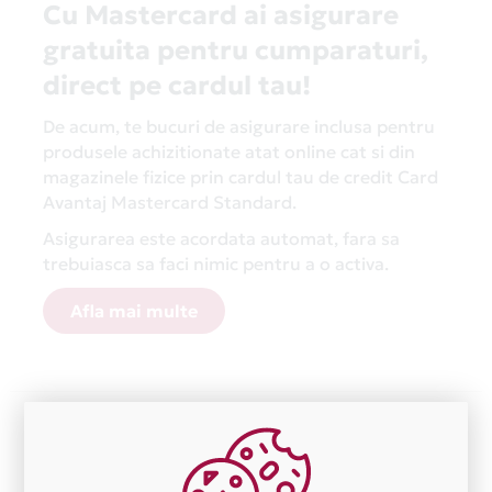
Cu Mastercard ai asigurare
gratuita pentru cumparaturi,
direct pe cardul tau!
De acum, te bucuri de asigurare inclusa pentru
produsele achizitionate atat online cat si din
magazinele fizice prin cardul tau de credit Card
Avantaj Mastercard Standard.
Asigurarea este acordata automat, fara sa
trebuiasca sa faci nimic pentru a o activa.
Afla mai multe
Aceasta lista este actualizata periodic cu informatiile
primite de la fiecare comerciant partener Card Avantaj.
Ne cerem scuze pentru eventualele erori aparute
independent de vointa noastra.