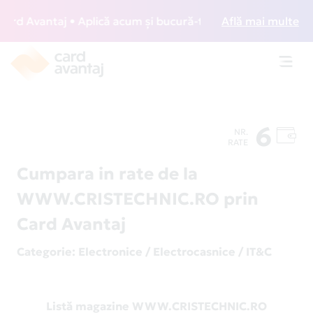
d Avantaj • Aplică acum și bucură-te de acces gratuit la lo
Află mai multe
Toggl
navig
6
NR.
RATE
Cumpara in rate de la
WWW.CRISTECHNIC.RO prin
Card Avantaj
Categorie
: Electronice / Electrocasnice / IT&C
Listă magazine WWW.CRISTECHNIC.RO