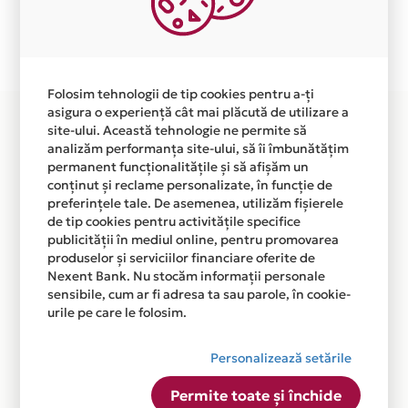
Plata in 6 rate fara dobanda prin Card Avantaj este
disponibila in magazinul online WWW.CRISTECHNIC.RO
din lista.
Folosim tehnologii de tip cookies pentru a-ți
asigura o experiență cât mai plăcută de utilizare a
site-ului. Această tehnologie ne permite să
analizăm performanța site-ului, să îi îmbunătățim
permanent funcționalitățile și să afișăm un
conținut și reclame personalizate, în funcție de
preferințele tale. De asemenea, utilizăm fișierele
de tip cookies pentru activitățile specifice
publicității în mediul online, pentru promovarea
produselor și serviciilor financiare oferite de
Nexent Bank. Nu stocăm informații personale
sensibile, cum ar fi adresa ta sau parole, în cookie-
urile pe care le folosim.
Personalizează setările
Permite toate și închide