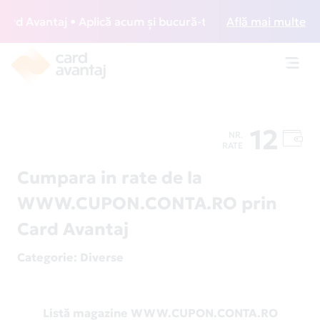
d Avantaj • Aplică acum și bucură-te de acces gratuit la lo
Află mai multe
Toggl
navig
12
NR.
RATE
Cumpara in rate de la
WWW.CUPON.CONTA.RO prin
Card Avantaj
Categorie
: Diverse
Listă magazine WWW.CUPON.CONTA.RO