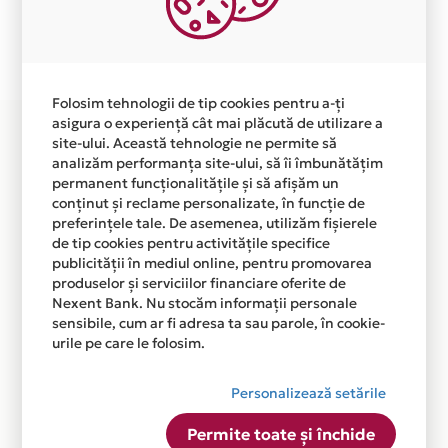
Plata in 12 rate fara dobanda prin Card Avantaj este
disponibila in magazinul online
WWW.CUPON.CONTA.RO din lista.
Folosim tehnologii de tip cookies pentru a-ți
asigura o experiență cât mai plăcută de utilizare a
site-ului. Această tehnologie ne permite să
analizăm performanța site-ului, să îi îmbunătățim
permanent funcționalitățile și să afișăm un
conținut și reclame personalizate, în funcție de
preferințele tale. De asemenea, utilizăm fișierele
de tip cookies pentru activitățile specifice
publicității în mediul online, pentru promovarea
produselor și serviciilor financiare oferite de
Nexent Bank. Nu stocăm informații personale
sensibile, cum ar fi adresa ta sau parole, în cookie-
urile pe care le folosim.
Personalizează setările
Permite toate și închide