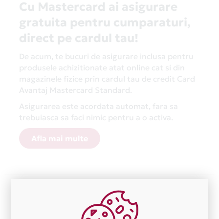
Cu Mastercard ai asigurare
gratuita pentru cumparaturi,
direct pe cardul tau!
De acum, te bucuri de asigurare inclusa pentru
produsele achizitionate atat online cat si din
magazinele fizice prin cardul tau de credit Card
Avantaj Mastercard Standard.
Asigurarea este acordata automat, fara sa
trebuiasca sa faci nimic pentru a o activa.
Afla mai multe
Aceasta lista este actualizata periodic cu informatiile
primite de la fiecare comerciant partener Card Avantaj.
Ne cerem scuze pentru eventualele erori aparute
independent de vointa noastra.