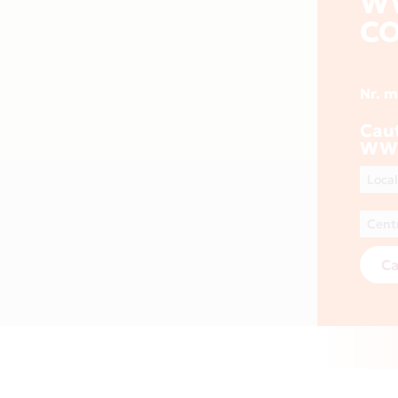
W
C
Nr. 
Cau
WW
Ca