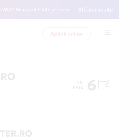
 Discount Club și rezervări la preț redus
Află mai multe
• Zboară ma
Aplică online
Toggle
navigation
.RO
6
NR.
RATE
TER.RO