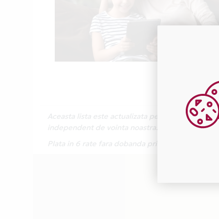
Aceasta lista este actualizata periodic cu inform
independent de vointa noastra.
Plata in 6 rate fara dobanda prin Card Avantaj