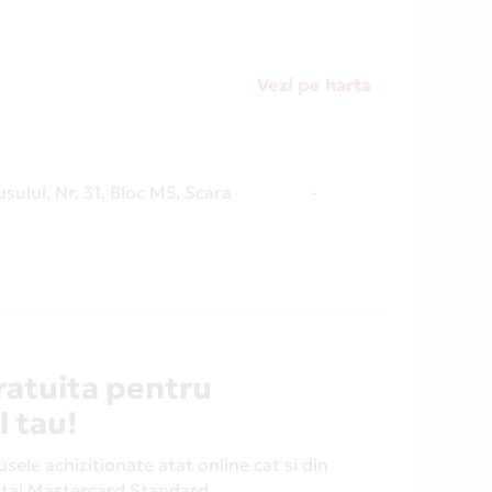
Vezi pe harta
sului, Nr. 31, Bloc M5, Scara
-
ratuita pentru
l tau!
ele achizitionate atat online cat si din
antaj Mastercard Standard.