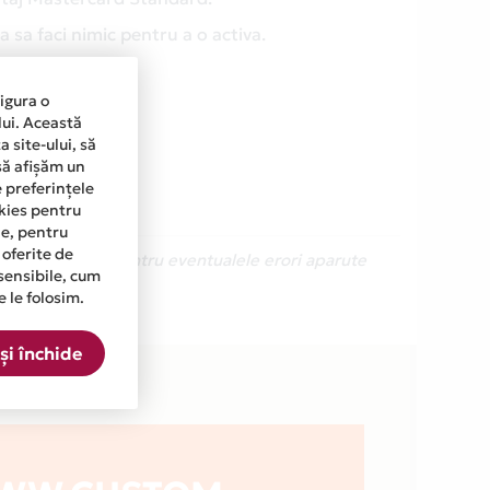
 sa faci nimic pentru a o activa.
sigura o
lui. Această
 site-ului, să
să afișăm un
e preferințele
okies pentru
ine, pentru
 oferite de
Ne cerem scuze pentru eventualele erori aparute
sensibile, cum
e le folosim.
O din lista.
și închide