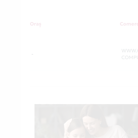
Oraș
Comerc
WWW.
-
COMPU