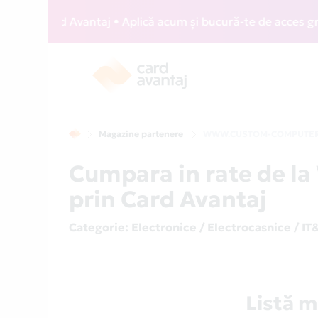
Z Card Avantaj • Aplică acum și bucură-te de acces gratuit
Magazine partenere
WWW.CUSTOM-COMPUTER
Cumpara in rate de
prin Card Avantaj
Categorie
: Electronice / Electrocasnice / IT
Listă