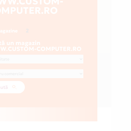
WW.CUSTOM-
OMPUTER.RO
2
magazine
tă un magazin
W.CUSTOM-COMPUTER.RO
ută