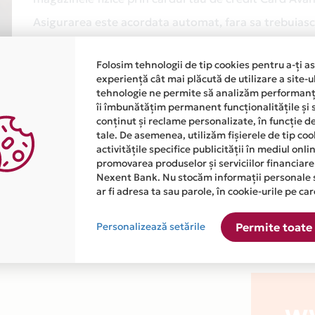
Asigurarea este acordata automat, fara sa trebuiasca
Afla mai multe
Folosim tehnologii de tip cookies pentru a-ți a
experiență cât mai plăcută de utilizare a site-u
tehnologie ne permite să analizăm performanța
îi îmbunătățim permanent funcționalitățile și 
conținut și reclame personalizate, în funcție d
tale. De asemenea, utilizăm fișierele de tip co
activitățile specifice publicității în mediul onl
promovarea produselor și serviciilor financiare
atiile primite de la fiecare comerciant partener Card Avantaj. 
Nexent Bank. Nu stocăm informații personale 
ar fi adresa ta sau parole, în cookie-urile pe car
 este disponibila in magazinul online WWW.CUSTOM-COMPUTER.R
Personalizează setările
Permite toate 