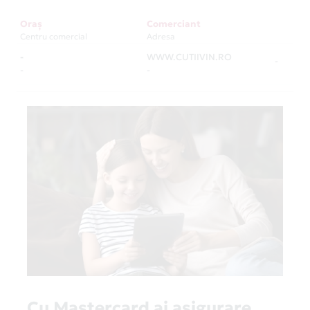
Oraș
Comerciant
Centru comercial
Adresa
-
WWW.CUTIIVIN.RO
-
-
-
Cu Mastercard ai asigurare