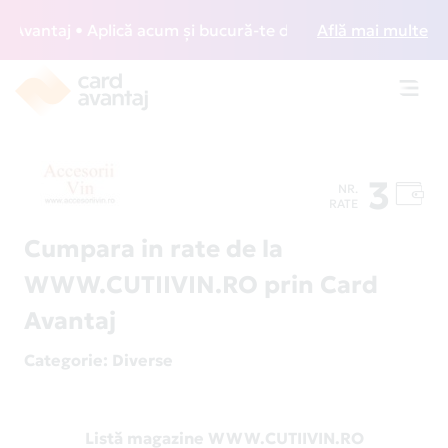
Avantaj • Aplică acum și bucură-te de acces gratuit la loun
Află mai multe
Toggl
navig
3
NR.
RATE
Cumpara in rate de la
WWW.CUTIIVIN.RO prin Card
Avantaj
Categorie
: Diverse
Listă magazine WWW.CUTIIVIN.RO