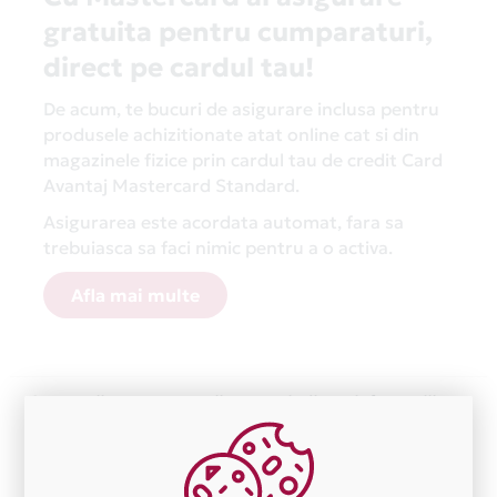
gratuita pentru cumparaturi,
direct pe cardul tau!
De acum, te bucuri de asigurare inclusa pentru
produsele achizitionate atat online cat si din
magazinele fizice prin cardul tau de credit Card
Avantaj Mastercard Standard.
Asigurarea este acordata automat, fara sa
trebuiasca sa faci nimic pentru a o activa.
Afla mai multe
Aceasta lista este actualizata periodic cu informatiile
primite de la fiecare comerciant partener Card Avantaj.
Ne cerem scuze pentru eventualele erori aparute
independent de vointa noastra.