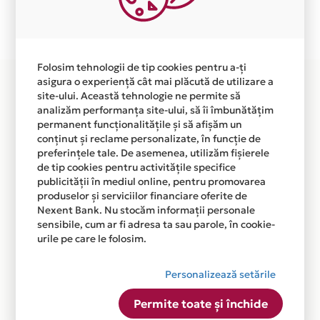
Plata in 3 rate fara dobanda prin Card Avantaj este
disponibila in magazinul online WWW.CUTIIVIN.RO din
lista.
Folosim tehnologii de tip cookies pentru a-ți
asigura o experiență cât mai plăcută de utilizare a
site-ului. Această tehnologie ne permite să
analizăm performanța site-ului, să îi îmbunătățim
permanent funcționalitățile și să afișăm un
conținut și reclame personalizate, în funcție de
preferințele tale. De asemenea, utilizăm fișierele
de tip cookies pentru activitățile specifice
publicității în mediul online, pentru promovarea
produselor și serviciilor financiare oferite de
Nexent Bank. Nu stocăm informații personale
sensibile, cum ar fi adresa ta sau parole, în cookie-
urile pe care le folosim.
Personalizează setările
Permite toate și închide