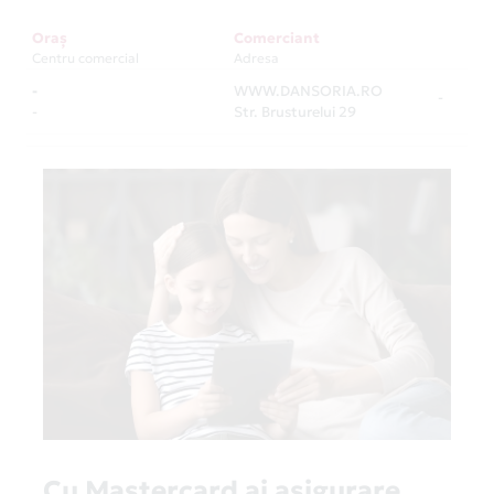
Oraș
Comerciant
Centru comercial
Adresa
-
WWW.DANSORIA.RO
-
-
Str. Brusturelui 29
Cu Mastercard ai asigurare