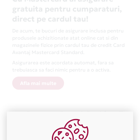
gratuita pentru cumparaturi,
direct pe cardul tau!
De acum, te bucuri de asigurare inclusa pentru
produsele achizitionate atat online cat si din
magazinele fizice prin cardul tau de credit Card
Avantaj Mastercard Standard.
Asigurarea este acordata automat, fara sa
trebuiasca sa faci nimic pentru a o activa.
Afla mai multe
Aceasta lista este actualizata periodic cu informatiile
primite de la fiecare comerciant partener Card Avantaj.
Ne cerem scuze pentru eventualele erori aparute
independent de vointa noastra.