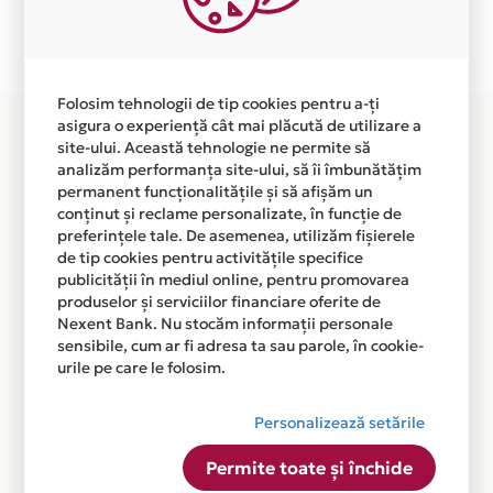
Plata in 6 rate fara dobanda prin Card Avantaj este
disponibila in magazinul online WWW.DANSORIA.RO
din lista.
Folosim tehnologii de tip cookies pentru a-ți
asigura o experiență cât mai plăcută de utilizare a
site-ului. Această tehnologie ne permite să
analizăm performanța site-ului, să îi îmbunătățim
permanent funcționalitățile și să afișăm un
conținut și reclame personalizate, în funcție de
preferințele tale. De asemenea, utilizăm fișierele
de tip cookies pentru activitățile specifice
publicității în mediul online, pentru promovarea
produselor și serviciilor financiare oferite de
Nexent Bank. Nu stocăm informații personale
sensibile, cum ar fi adresa ta sau parole, în cookie-
urile pe care le folosim.
Personalizează setările
Permite toate și închide