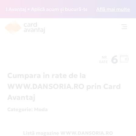
 Avantaj • Aplică acum și bucură-te de acces gratuit la lou
Află mai multe
Toggl
navig
6
NR.
RATE
Cumpara in rate de la
WWW.DANSORIA.RO prin Card
Avantaj
Categorie
: Moda
Listă magazine WWW.DANSORIA.RO