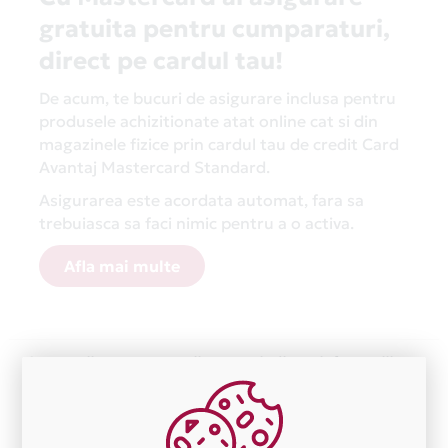
gratuita pentru cumparaturi,
direct pe cardul tau!
De acum, te bucuri de asigurare inclusa pentru
produsele achizitionate atat online cat si din
magazinele fizice prin cardul tau de credit Card
Avantaj Mastercard Standard.
Asigurarea este acordata automat, fara sa
trebuiasca sa faci nimic pentru a o activa.
Afla mai multe
Aceasta lista este actualizata periodic cu informatiile
primite de la fiecare comerciant partener Card Avantaj.
Ne cerem scuze pentru eventualele erori aparute
independent de vointa noastra.