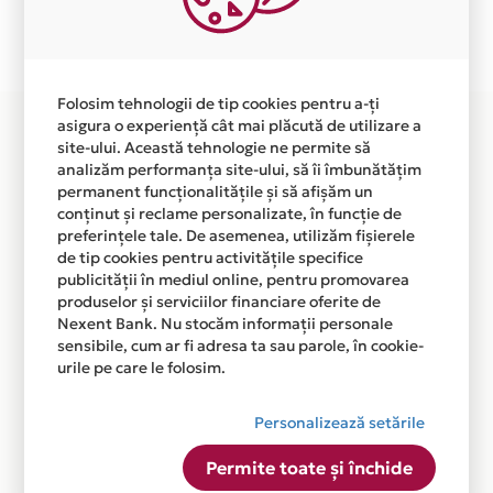
Plata in 3 rate fara dobanda prin Card Avantaj este
disponibila in magazinul online
WWW.DDSTEPROMANIA.RO din lista.
Folosim tehnologii de tip cookies pentru a-ți
asigura o experiență cât mai plăcută de utilizare a
site-ului. Această tehnologie ne permite să
analizăm performanța site-ului, să îi îmbunătățim
permanent funcționalitățile și să afișăm un
conținut și reclame personalizate, în funcție de
preferințele tale. De asemenea, utilizăm fișierele
de tip cookies pentru activitățile specifice
publicității în mediul online, pentru promovarea
produselor și serviciilor financiare oferite de
Nexent Bank. Nu stocăm informații personale
sensibile, cum ar fi adresa ta sau parole, în cookie-
urile pe care le folosim.
Personalizează setările
Permite toate și închide