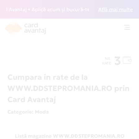
 Avantaj • Aplică acum și bucură-te de acces gratuit la lou
Află mai multe
Toggl
navig
3
NR.
RATE
Cumpara in rate de la
WWW.DDSTEPROMANIA.RO prin
Card Avantaj
Categorie
: Moda
Listă magazine WWW.DDSTEPROMANIA.RO